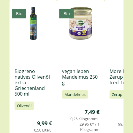
Produktgalerie überspringen
Bio
Bio
Biogreno
vegan leben
More Nutr
natives Olivenöl
Mandelmus 250
Zerup Le
extra
g
Iced Tea 6
Griechenland
500 ml
Mandelmus
Zerup
Olivenöl
Regulärer Preis:
7,49 €
0,25 Kilogramm
0,
Regulärer Preis:
9,99 €
29,96 €* / 1
99,85 €* 
Kilogramm
0,50 Liter