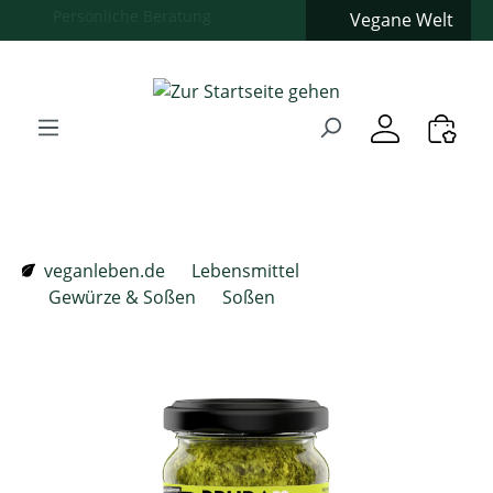
Vegane Welt
Zum Hauptinhalt springen
Zur Suche springen
Zur Hauptnavigation springen
Verwenden Sie die Pfeiltasten zur Navigation, Enter zum
veganleben.de
Lebensmittel
Gewürze & Soßen
Soßen
Bildergalerie überspringen