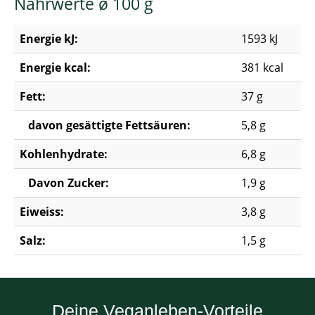
Nährwerte ø 100 g
Energie kJ:
1593 kJ
Energie kcal:
381 kcal
Fett:
37 g
davon gesättigte Fettsäuren:
5,8 g
Kohlenhydrate:
6,8 g
Davon Zucker:
1,9 g
Eiweiss:
3,8 g
Salz:
1,5 g
Deine Veganleben-Vorteile