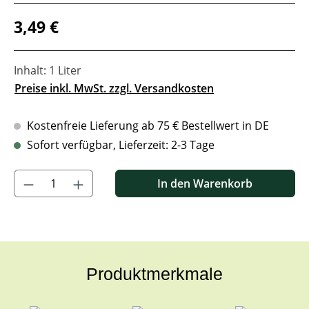
Regulärer Preis:
3,49 €
Inhalt:
1 Liter
Preise inkl. MwSt. zzgl. Versandkosten
Kostenfreie Lieferung ab 75 € Bestellwert in DE
Sofort verfügbar, Lieferzeit: 2-3 Tage
Produkt Anzahl: Gib den gewünschten Wert ein oder benutze di
In den Warenkorb
Produktmerkmale