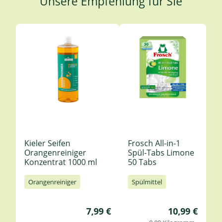
Unsere Empfehlung für Sie
Produktgalerie überspringen
Kieler Seifen
Frosch All-in-1
Orangenreiniger
Spül-Tabs Limone
Konzentrat 1000 ml
50 Tabs
Orangenreiniger
Spülmittel
Regulärer Preis:
Regulärer Pre
7,99 €
10,99 €