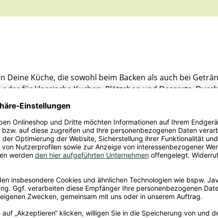
 in Deine Küche, die sowohl beim Backen als auch bei Geträn
oder für klassische Kuchen, Plätzchen und Desserts. Durch s
h gut mit weiteren Zutaten kombinieren lässt.
ma mit feiner Bitternote, das weder überladen noch künstli
k und ergibt ein angenehm schokoladiges Getränk. Dabei k
n Geschmack dosieren kannst.
uren von
Soja
enthalten.