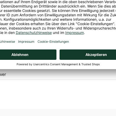
ver, Säureregulatoren (Kaliumcarbonat, Kaliumhydroxid).
bH & Co. KG, Wittenberger Weg 14, 24941 Flensburg
ao
ei, Glutenfrei, Hefefrei, Palmoelfrei, Selleriefrei, Vegan
ver