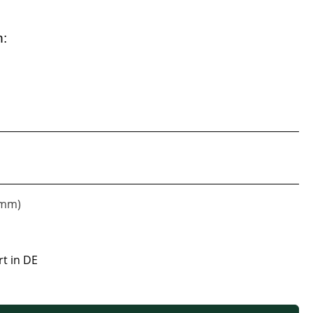
n:
amm)
rt in DE
 oder benutze die Schaltflächen um die Anzahl zu erhöhen oder zu