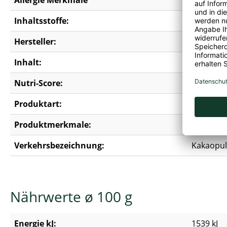
Inhaltsstoffe:
Kakaopul
Hersteller:
Rexim Gm
Inhalt:
0,25 kg
Nutri-Score:
C
Produktart:
Backkak
Produktmerkmale:
Erdnussfr
Verkehrsbezeichnung:
Kakaopul
Nährwerte ø 100 g
Energie kJ:
1539 kJ