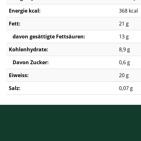
Energie kcal:
368 kcal
Fett:
21 g
davon gesättigte Fettsäuren:
13 g
Kohlenhydrate:
8,9 g
Davon Zucker:
0,6 g
Eiweiss:
20 g
Salz:
0,07 g