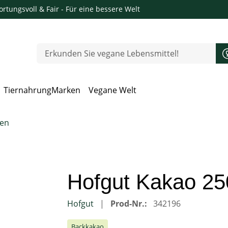
rtungsvoll & Fair
- Für eine bessere Welt
Tiernahrung
Marken
Vegane Welt
 Öffnen, Escape zum Schließen
ten
Hofgut Kakao 25
Hofgut
Prod-Nr.:
342196
Backkakao