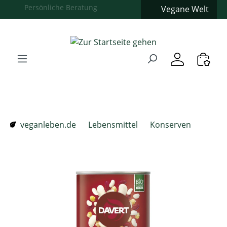
Vegane Welt
Zum Hauptinhalt springen
Zur Suche springen
Zur Hauptnavigation springen
Verwenden Sie die Pfeiltasten zur Navigation, Enter zum
veganleben.de
Lebensmittel
Konserven
Bildergalerie überspringen