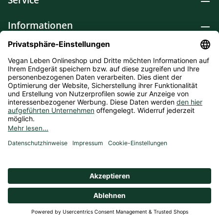
Informationen
Lebensmittel
Drogerie
Weitere Kategorien
* Alle Preise inkl. gesetzl. Mehrwertsteuer zzgl.
Versandkosten
und ggf. Nachnahmegebühren, wenn nicht
anders angegeben. Bioprodukte im Bio-Kontrollverfahren bei
der ABCERT AG DE-ÖKO-006 |
Cookie-Einstellungen
** Kostenfreie Lieferung ab 75 € Bestellwert in DE (Gilt nicht
für Kühlprodukte).