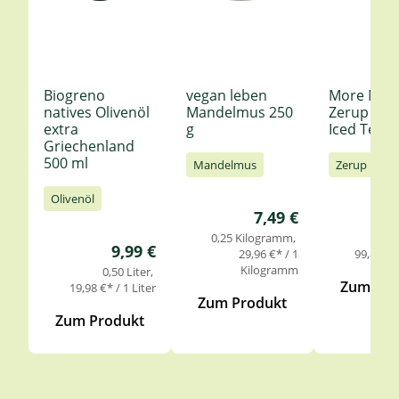
Biogreno
vegan leben
More Nutr
natives Olivenöl
Mandelmus 250
Zerup Le
extra
g
Iced Tea 6
Griechenland
500 ml
Mandelmus
Zerup
Olivenöl
Regulärer Preis:
7,49 €
0,25 Kilogramm
0,
Regulärer Preis:
9,99 €
29,96 €* / 1
99,85 €* 
Kilogramm
0,50 Liter
Zum Pro
19,98 €* / 1 Liter
Zum Produkt
Zum Produkt