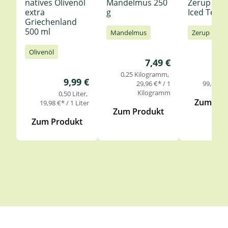
natives Olivenöl
Mandelmus 250
Zerup Le
extra
g
Iced Tea 6
Griechenland
500 ml
Mandelmus
Zerup
Olivenöl
Regulärer Preis:
7,49 €
0,25 Kilogramm
0,
Regulärer Preis:
9,99 €
29,96 €* / 1
99,85 €* 
Kilogramm
0,50 Liter
Zum Pro
19,98 €* / 1 Liter
Zum Produkt
Zum Produkt