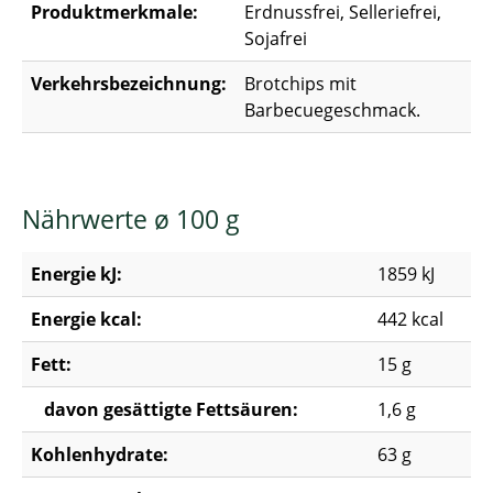
Produktmerkmale:
Erdnussfrei, Selleriefrei,
Sojafrei
Verkehrsbezeichnung:
Brotchips mit
Barbecuegeschmack.
Nährwerte ø 100 g
Energie kJ:
1859 kJ
Energie kcal:
442 kcal
Fett:
15 g
davon gesättigte Fettsäuren:
1,6 g
Kohlenhydrate:
63 g