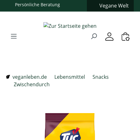
Persönliche Beratung
Vegane Welt
Zum Hauptinhalt springen
Zur Suche springen
Zur Hauptnavigation springen
Verwenden Sie die Pfeiltasten zur Navigation, Enter zum
veganleben.de
Lebensmittel
Snacks
Zwischendurch
Bildergalerie überspringen