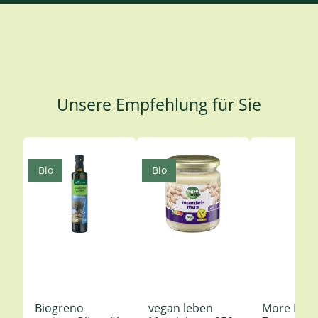
Unsere Empfehlung für Sie
Produktgalerie überspringen
Bio
Bio
Biogreno
vegan leben
More Nutr