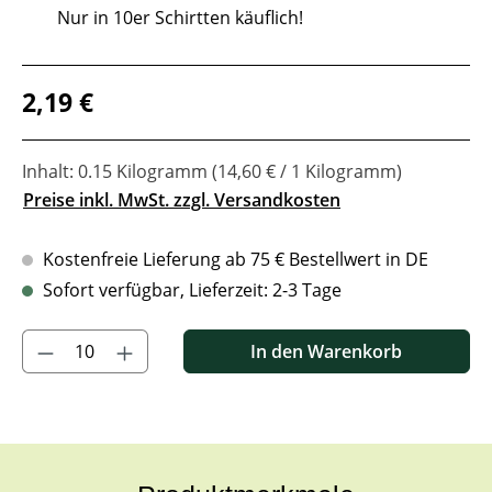
Nur in 10er Schirtten käuflich!
Regulärer Preis:
2,19 €
Inhalt:
0.15 Kilogramm
(14,60 € / 1 Kilogramm)
Preise inkl. MwSt. zzgl. Versandkosten
Kostenfreie Lieferung ab 75 € Bestellwert in DE
Sofort verfügbar, Lieferzeit: 2-3 Tage
Produkt Anzahl: Gib den gewünschten Wert ein oder benutze di
In den Warenkorb