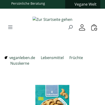
Vegane Welt
Zum Hauptinhalt springen
Zur Suche springen
Zur Hauptnavigation springen
Verwenden Sie die Pfeiltasten zur Navigation, Enter zum
veganleben.de
Lebensmittel
Früchte
Nusskerne
Bildergalerie überspringen