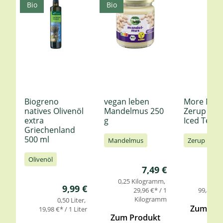
Bio
Bio
Biogreno
vegan leben
More Nutr
natives Olivenöl
Mandelmus 250
Zerup Le
extra
g
Iced Tea 6
Griechenland
500 ml
Mandelmus
Zerup
Olivenöl
Regulärer Preis:
7,49 €
0,25 Kilogramm
0,
Regulärer Preis:
9,99 €
29,96 €* / 1
99,85 €* 
Kilogramm
0,50 Liter
Zum Pro
19,98 €* / 1 Liter
Zum Produkt