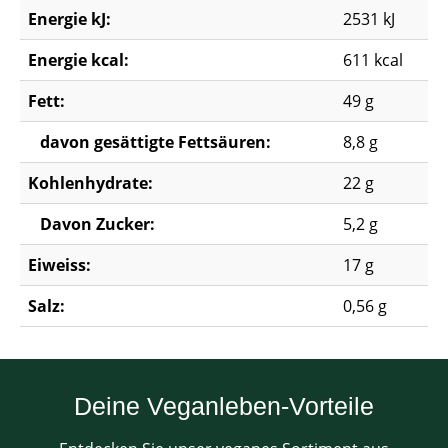
Energie kJ:
2531 kJ
Energie kcal:
611 kcal
Fett:
49 g
davon gesättigte Fettsäuren:
8,8 g
Kohlenhydrate:
22 g
Davon Zucker:
5,2 g
Eiweiss:
17 g
Salz:
0,56 g
Deine Veganleben-Vorteile