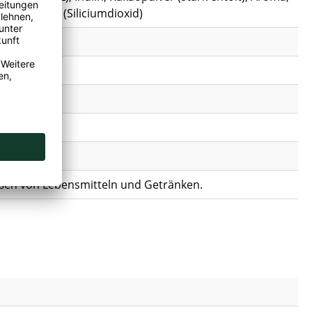
, Trennmitel (Siliciumdioxid)
n
ßen von Lebensmitteln und Getränken.