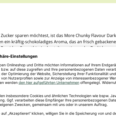
Zucker sparen möchtest, ist das More Chunky Flavour Dark 
 ein kräftig-schokoladiges Aroma, das an frisch gebackene
en Porridge, Smoothie, Joghurtalternativen oder Backideen g
en. Ob als süße Ergänzung zum Frühstück oder als Highligh
luten
.
eksstückchen 30% (
WEIZENMEHL
, Zucker, Palmfett, Kakaopu
mhdyrogencarbonat, Natriumhdrogencarbonat, Kaliumcarbona