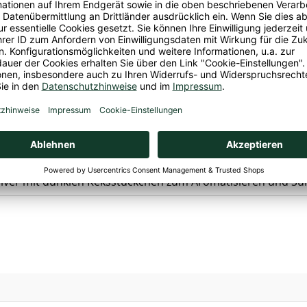
ungsmittel (Sucralose, glycosierte Steviolglycoside), Laktase
t-EU
GmbH & Co. KG, Werner-von-Siemens-Str. 8, 25337 Elmshor
lavour
i, Selleriefrei, Sojafrei
ver mit dunklen Keksstückchen zum Aromatisieren und Sü