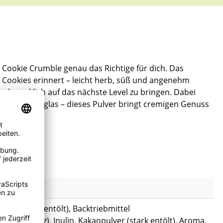
Cookie Crumble genau das Richtige für dich. Das
 Cookies erinnert – leicht herb, süß und angenehm
eschmacklich auf das nächste Level zu bringen. Dabei
t im Dessertglas – dieses Pulver bringt cremigen Genuss
lver, (stark entölt), Backtriebmittel
t), Salz), Inulin, Kakaopulver (stark entölt), Aroma,