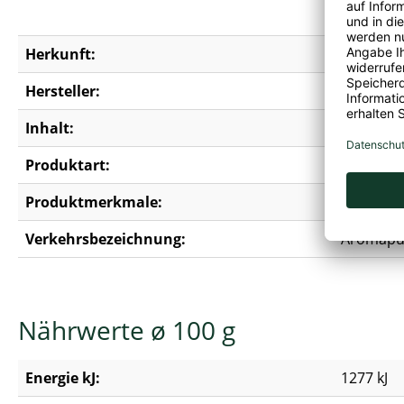
Salz, Süß
Herkunft:
EU-/Nich
Hersteller:
Fitmart 
Inhalt:
0,09 kg
Produktart:
Chunky F
Produktmerkmale:
Erdnussfre
Verkehrsbezeichnung:
Aromapul
Nährwerte ø 100 g
Energie kJ:
1277 kJ