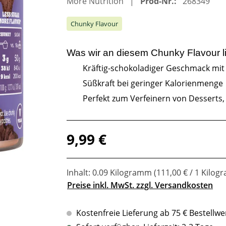
More Nutrition
Prod-Nr.:
268349
Chunky Flavour
Was wir an diesem
Chunky Flavour
l
Kräftig-schokoladiger Geschmack mit
Süßkraft bei geringer Kalorienmenge
Perfekt zum Verfeinern von Desserts
Regulärer Preis:
9,99 €
Inhalt:
0.09 Kilogramm
(111,00 € / 1 Kilo
Preise inkl. MwSt. zzgl. Versandkosten
Kostenfreie Lieferung ab 75 € Bestellwe