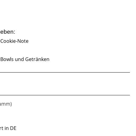
ieben:
 Cookie-Note
, Bowls und Getränken
gramm)
rt in DE