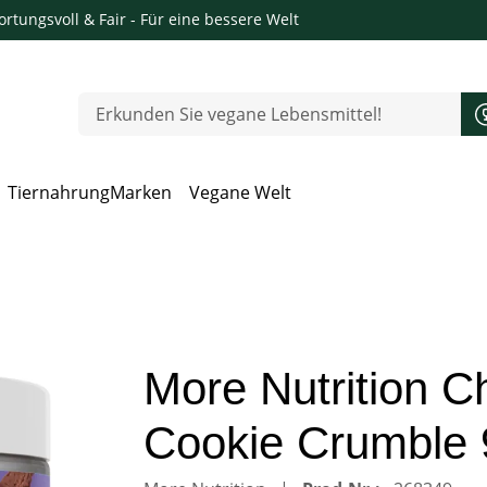
rtungsvoll & Fair
- Für eine bessere Welt
Tiernahrung
Marken
Vegane Welt
 Öffnen, Escape zum Schließen
More Nutrition C
Cookie Crumble 