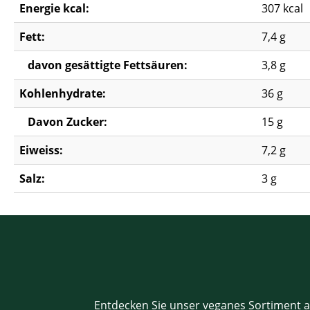
Energie kcal:
307 kcal
Fett:
7,4 g
davon gesättigte Fettsäuren:
3,8 g
Kohlenhydrate:
36 g
Davon Zucker:
15 g
Eiweiss:
7,2 g
Salz:
3 g
Entdecken Sie unser veganes Sortiment a