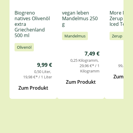
Biogreno
vegan leben
More Nutr
natives Olivenöl
Mandelmus 250
Zerup Le
extra
g
Iced Tea 6
Griechenland
500 ml
Mandelmus
Zerup
Olivenöl
Regulärer Preis:
7,49 €
0,25 Kilogramm
0,
Regulärer Preis:
9,99 €
29,96 €* / 1
99,85 €* 
Kilogramm
0,50 Liter
Zum Pro
19,98 €* / 1 Liter
Zum Produkt
Zum Produkt