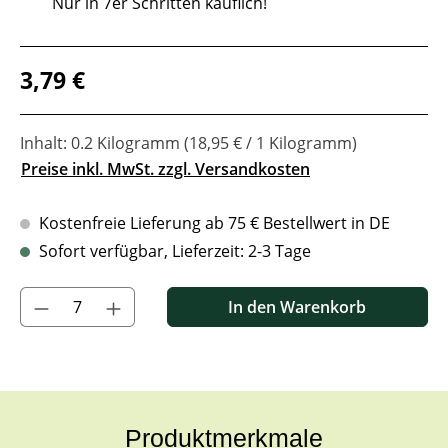
Nur in 7er Schritten käuflich!
Regulärer Preis:
3,79 €
Inhalt:
0.2 Kilogramm
(18,95 € / 1 Kilogramm)
Preise inkl. MwSt. zzgl. Versandkosten
Kostenfreie Lieferung ab 75 € Bestellwert in DE
Sofort verfügbar, Lieferzeit: 2-3 Tage
Produkt Anzahl: Gib den gewünschten Wert ein oder benutze di
In den Warenkorb
Produktmerkmale