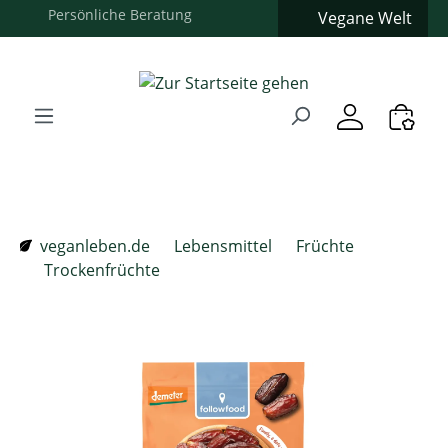
Vegane Welt
Zum Hauptinhalt springen
Zur Suche springen
Zur Hauptnavigation springen
Verwenden Sie die Pfeiltasten zur Navigation, Enter zum
veganleben.de
Lebensmittel
Früchte
Trockenfrüchte
Bildergalerie überspringen