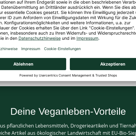
 GmbH, Rheinallee 96, 55120 Mainz, ,
i, Selleriefrei, Sojafrei
enses
Deine Veganleben-Vorteile
us pflanzlichen Lebensmitteln, Drogerieartikeln und Tiern
che Artikel aus ökologischer Landwirtschaft mit EU-Bio-Sieg