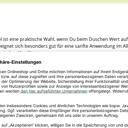
l ist eine praktische Wahl, wenn Du beim Duschen Wert auf 
d eignet sich besonders gut für eine sanfte Anwendung im Al
rt abspülen lässt.
lmäßig auffüllen möchtest und dabei auf eine einfache Hand
dezentem Duft suchst, ist die Frosch Sensitiv-Dusche Grana
Natrium-Coco-Sulfat, Cocamidopropylbetain, Coco-Glucosid
rylat, Panthenol, Granatapfel-Fruchtextrakt, Propylenglykol
enzoat.