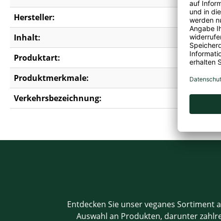
Hersteller:
Erdal-Rex
Inhalt:
0,50 l
Produktart:
Duschgel
Produktmerkmale:
Erdnussfre
Verkehrsbezeichnung:
Frosch S
Entdecken Sie unser veganes Sortiment a
Auswahl an Produkten, darunter zahlrei