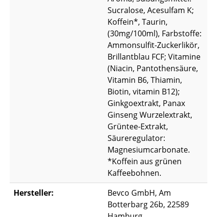
Sucralose, Acesulfam K;
Koffein*, Taurin,
(30mg/100ml), Farbstoffe:
Ammonsulfit-Zuckerlikör,
Brillantblau FCF; Vitamine
(Niacin, Pantothensäure,
Vitamin B6, Thiamin,
Biotin, vitamin B12);
Ginkgoextrakt, Panax
Ginseng Wurzelextrakt,
Grüntee-Extrakt,
Säureregulator:
Magnesiumcarbonate.
*Koffein aus grünen
Kaffeebohnen.
Hersteller:
Bevco GmbH, Am
Botterbarg 26b, 22589
Hamburg