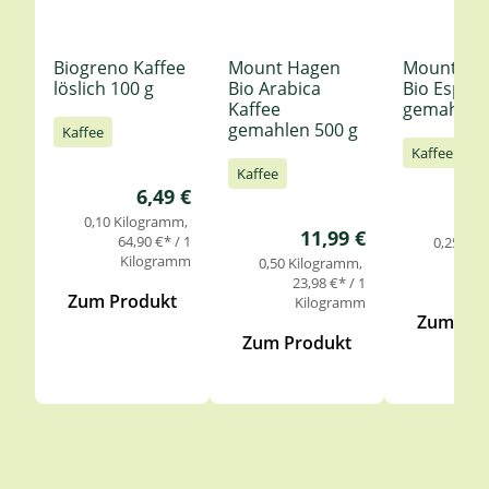
Biogreno Kaffee
Mount Hagen
Mount Ha
löslich 100 g
Bio Arabica
Bio Espre
Kaffee
gemahlen 
gemahlen 500 g
Kaffee
Kaffee
Kaffee
Regulärer Preis:
6,49 €
0,10 Kilogramm
Regulärer Preis:
11,99 €
64,90 €* / 1
0,25 Ki
Kilogramm
27,
0,50 Kilogramm
Ki
23,98 €* / 1
Zum Produkt
Kilogramm
Zum Pro
Zum Produkt