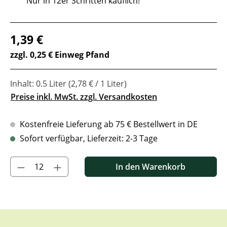
Nur in 12er Schritten käuflich!
Regulärer Preis:
1,39 €
zzgl. 0,25 € Einweg Pfand
Inhalt:
0.5 Liter
(2,78 € / 1 Liter)
Preise inkl. MwSt. zzgl. Versandkosten
Kostenfreie Lieferung ab 75 € Bestellwert in DE
Sofort verfügbar, Lieferzeit: 2-3 Tage
Produkt Anzahl: Gib den gewünschten Wert ein oder benutze di
In den Warenkorb