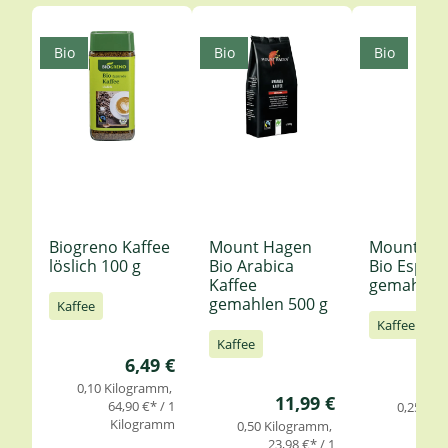
Produktgalerie überspringen
Bio
Bio
Bio
Biogreno Kaffee
Mount Hagen
Mount Ha
löslich 100 g
Bio Arabica
Bio Espre
Kaffee
gemahlen 
gemahlen 500 g
Kaffee
Kaffee
Kaffee
Regulärer Preis:
6,49 €
0,10 Kilogramm
Regulärer Preis:
11,99 €
64,90 €* / 1
0,25 Ki
Kilogramm
27,
0,50 Kilogramm
Ki
23,98 €* / 1