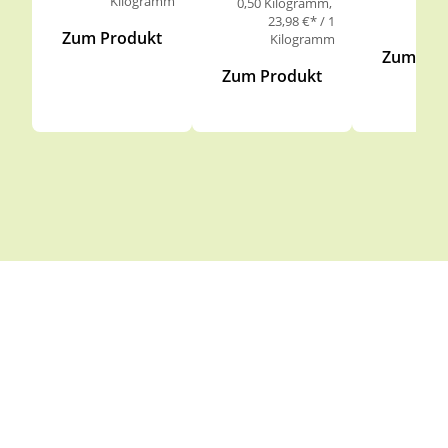
Kilogramm
27,
0,50 Kilogramm
Ki
23,98 €* / 1
Zum Produkt
Kilogramm
Zum Pro
Zum Produkt