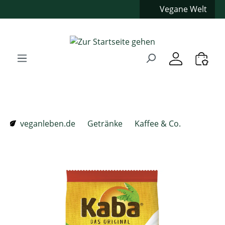
Vegane Welt
Zum Hauptinhalt springen
Zur Suche springen
Zur Hauptnavigation springen
Verwenden Sie die Pfeiltasten zur Navigation, Enter zum
veganleben.de
Getränke
Kaffee & Co.
Bildergalerie überspringen