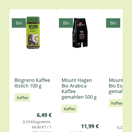
Produktgalerie überspringen
Bio
Bio
Bio
Biogreno Kaffee
Mount Hagen
Mount Ha
löslich 100 g
Bio Arabica
Bio Espre
Kaffee
gemahlen 
gemahlen 500 g
Kaffee
Kaffee
Kaffee
Regulärer Preis:
6,49 €
0,10 Kilogramm
Regulärer Preis:
11,99 €
64,90 €* / 1
0,25 Ki