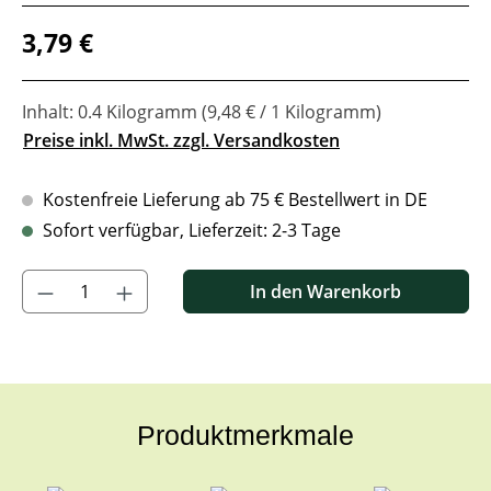
Regulärer Preis:
3,79 €
Inhalt:
0.4 Kilogramm
(9,48 € / 1 Kilogramm)
Preise inkl. MwSt. zzgl. Versandkosten
Kostenfreie Lieferung ab 75 € Bestellwert in DE
Sofort verfügbar, Lieferzeit: 2-3 Tage
Produkt Anzahl: Gib den gewünschten Wert ein oder benutze di
In den Warenkorb
Produktmerkmale