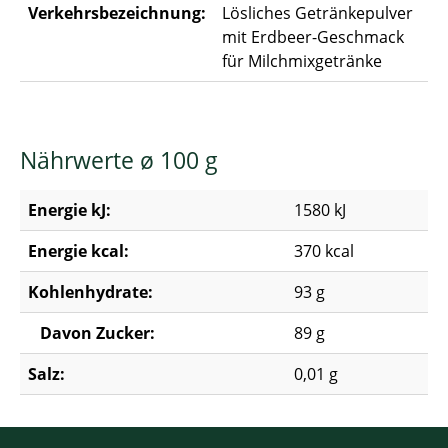
Verkehrsbezeichnung:
Lösliches Getränkepulver
mit Erdbeer-Geschmack
für Milchmixgetränke
Nährwerte ø 100 g
Energie kJ:
1580 kJ
Energie kcal:
370 kcal
Kohlenhydrate:
93 g
Davon Zucker:
89 g
Salz:
0,01 g