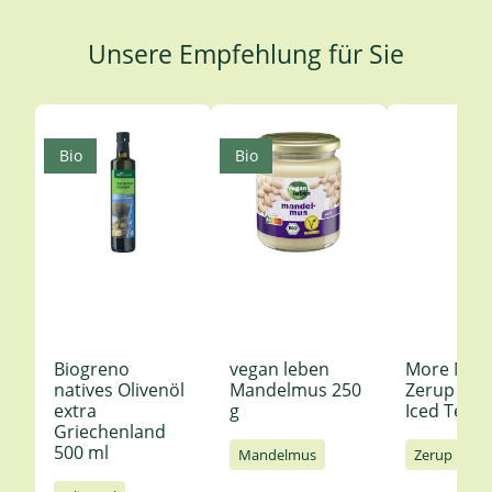
Unsere Empfehlung für Sie
Produktgalerie überspringen
Bio
Bio
Biogreno
vegan leben
More Nutr
natives Olivenöl
Mandelmus 250
Zerup Le
extra
g
Iced Tea 6
Griechenland
500 ml
Mandelmus
Zerup