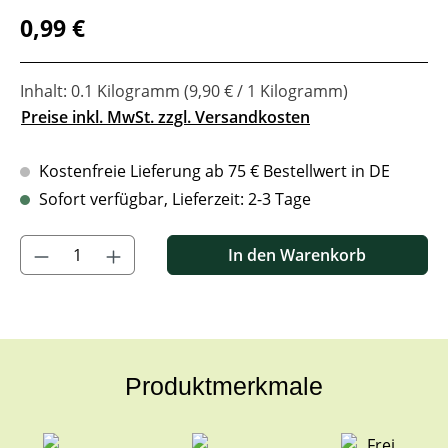
Regulärer Preis:
0,99 €
Inhalt:
0.1 Kilogramm
(9,90 € / 1 Kilogramm)
Preise inkl. MwSt. zzgl. Versandkosten
Kostenfreie Lieferung ab 75 € Bestellwert in DE
Sofort verfügbar, Lieferzeit: 2-3 Tage
Produkt Anzahl: Gib den gewünschten Wert ein oder benutze di
In den Warenkorb
Produktmerkmale