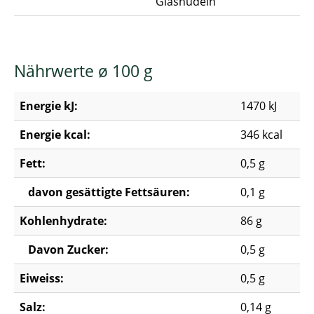
Glasnudeln
Nährwerte ø 100 g
Energie kJ:
1470 kJ
Energie kcal:
346 kcal
Fett:
0,5 g
davon gesättigte Fettsäuren:
0,1 g
Kohlenhydrate:
86 g
Davon Zucker:
0,5 g
Eiweiss:
0,5 g
Salz:
0,14 g