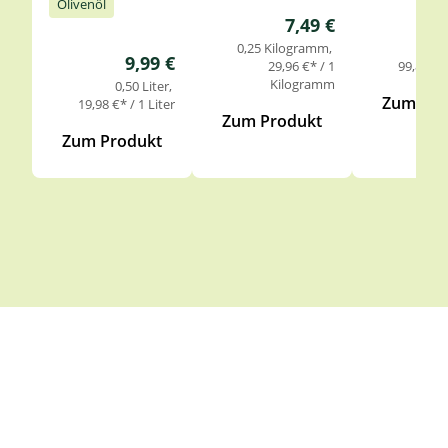
Olivenöl
Regulärer Preis:
7,49 €
0,25 Kilogramm
0,
Regulärer Preis:
9,99 €
29,96 €* / 1
99,85 €* 
Kilogramm
0,50 Liter
Zum Pro
19,98 €* / 1 Liter
Zum Produkt
Zum Produkt