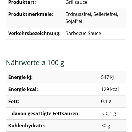
Produktart:
Grillsauce
Produktmerkmale:
Erdnussfrei, Selleriefrei,
Sojafrei
Verkehrsbezeichnung:
Barbecue Sauce
Nährwerte ø 100 g
Energie kJ:
547 kJ
Energie kcal:
129 kcal
Fett:
0,1 g
davon gesättigte Fettsäuren:
﹤0,1 g
Kohlenhydrate:
30 g