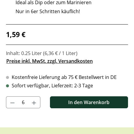
Ideal als Dip oder zum Marinieren
Nur in 6er Schritten käuflich!
Regulärer Preis:
1,59 €
Inhalt:
0.25 Liter
(6,36 € / 1 Liter)
Preise inkl. MwSt. zzgl. Versandkosten
Kostenfreie Lieferung ab 75 € Bestellwert in DE
Sofort verfügbar, Lieferzeit: 2-3 Tage
Produkt Anzahl: Gib den gewünschten Wert ein oder benutze di
In den Warenkorb