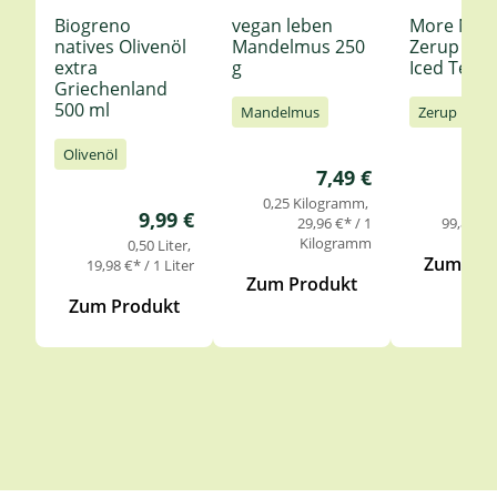
Biogreno
vegan leben
More Nutr
natives Olivenöl
Mandelmus 250
Zerup Le
extra
g
Iced Tea 6
Griechenland
500 ml
Mandelmus
Zerup
Olivenöl
Regulärer Preis:
7,49 €
0,25 Kilogramm
0,
Regulärer Preis:
9,99 €
29,96 €* / 1
99,85 €* 
Kilogramm
0,50 Liter
Zum Pro
19,98 €* / 1 Liter
Zum Produkt
Zum Produkt