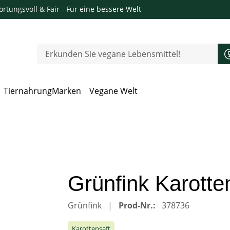
rtungsvoll & Fair
- Für eine bessere Welt
Tiernahrung
Marken
Vegane Welt
 Öffnen, Escape zum Schließen
Grünfink Karotten
Grünfink
Prod-Nr.:
378736
Karottensaft