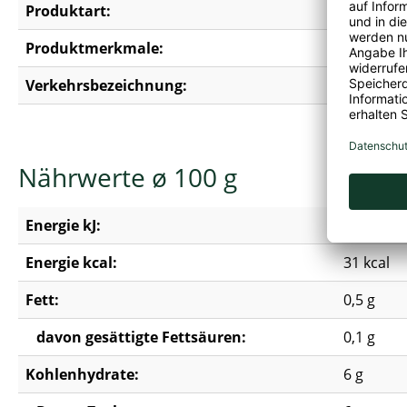
Produktart:
Karotten
Produktmerkmale:
Erdnussfre
Verkehrsbezeichnung:
Karottens
Nährwerte ø 100 g
Energie kJ:
129 kJ
Energie kcal:
31 kcal
Fett:
0,5 g
davon gesättigte Fettsäuren:
0,1 g
Kohlenhydrate:
6 g