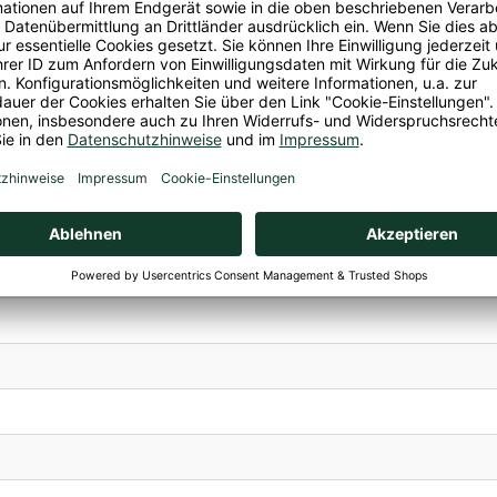
saft
i, Selleriefrei, Sojafrei
aft mit Zitronensaftkonzentrat verfeinert