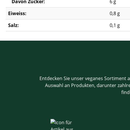
Davon Zucker:
6 g
Eiweiss:
0,8 g
Salz:
0,1 g
Entdecken Sie unser veganes Sortiment a
Auswahl an Produkten, darunter zahlrei
find