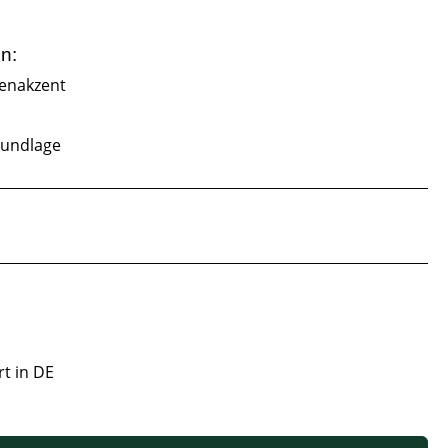
n:
nenakzent
rundlage
rt in DE
 oder benutze die Schaltflächen um die Anzahl zu erhöhen oder zu