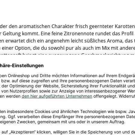
er den aromatischen Charakter frisch geernteter Karotten i
Geltung kommt. Eine feine Zitronennote rundet das Profil ab
n erwartet dich ein angenehm leicht süßliches Aroma, das t
einer Option, die du sowohl pur als auch im Mix mit ander
rottensaft bringt eine ausgewogene Geschmacksrichtung mit,
aft (99,9%), Zitronensaftkonzentrat, Säureregulator: Apfels
and
 & A. Timm GmbH & Co. KG, Birkolzer Str. 101, 14979 Großb