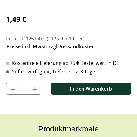
Regulärer Preis:
1,49 €
Inhalt:
0.125 Liter
(11,92 € / 1 Liter)
Preise inkl. MwSt. zzgl. Versandkosten
Kostenfreie Lieferung ab 75 € Bestellwert in DE
Sofort verfügbar, Lieferzeit: 2-3 Tage
Produkt Anzahl: Gib den gewünschten Wert ein oder benutze di
In den Warenkorb
Produktmerkmale