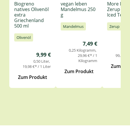
Biogreno
vegan leben
More Nutr
natives Olivenöl
Mandelmus 250
Zerup Le
extra
g
Iced Tea 6
Griechenland
500 ml
Mandelmus
Zerup
Olivenöl
Regulärer Preis:
7,49 €
0,25 Kilogramm
0,
Regulärer Preis:
9,99 €
29,96 €* / 1
99,85 €* 
Kilogramm
0,50 Liter
Zum Pro
19,98 €* / 1 Liter
Zum Produkt
Zum Produkt