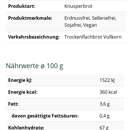
Produktart:
Knusperbrot
Produktmerkmale:
Erdnussfrei, Selleriefrei,
Sojafrei, Vegan
Verkehrsbezeichnung:
Trockenflachbrot Vollkorn
Nährwerte ø 100 g
Energie kJ:
1522 kJ
Energie kcal:
360 kcal
Fett:
3,6 g
davon gesättigte Fettsäuren:
0,4 g
Kohlenhydrate:
67 g