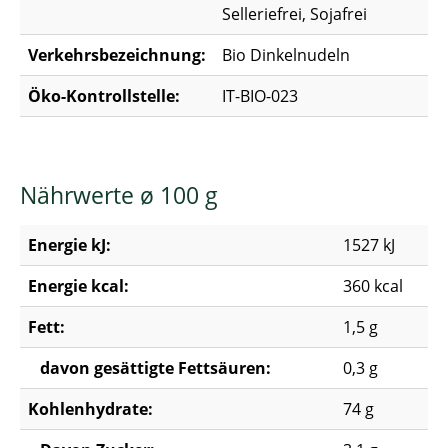
Selleriefrei, Sojafrei
Verkehrsbezeichnung:
Bio Dinkelnudeln
Öko-Kontrollstelle:
IT-BIO-023
Nährwerte ø 100 g
Energie kJ:
1527 kJ
Energie kcal:
360 kcal
Fett:
1,5 g
davon gesättigte Fettsäuren:
0,3 g
Kohlenhydrate:
74 g