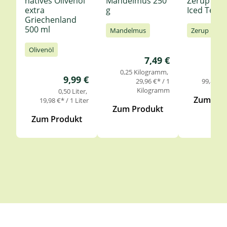
natives Olivenöl
Mandelmus 250
Zerup Le
extra
g
Iced Tea 6
Griechenland
500 ml
Mandelmus
Zerup
Olivenöl
Regulärer Preis:
7,49 €
0,25 Kilogramm
0,
Regulärer Preis:
9,99 €
29,96 €* / 1
99,85 €* 
Kilogramm
0,50 Liter
Zum Pro
19,98 €* / 1 Liter
Zum Produkt
Zum Produkt