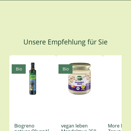
Unsere Empfehlung für Sie
Produktgalerie überspringen
Bio
Bio
Biogreno
vegan leben
More Nutr