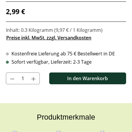
Regulärer Preis:
2,99 €
Inhalt:
0.3 Kilogramm
(9,97 € / 1 Kilogramm)
Preise inkl. MwSt. zzgl. Versandkosten
Kostenfreie Lieferung ab 75 € Bestellwert in DE
Sofort verfügbar, Lieferzeit: 2-3 Tage
Produkt Anzahl: Gib den gewünschten Wert ein oder benutze di
In den Warenkorb
Produktmerkmale