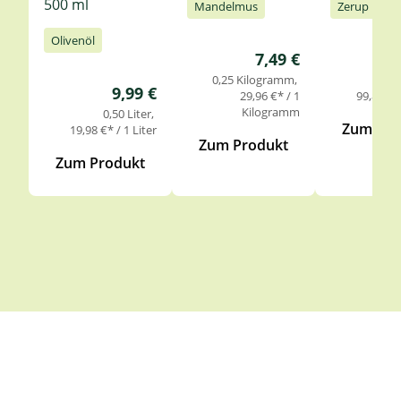
500 ml
Mandelmus
Zerup
Olivenöl
Regulärer Preis:
7,49 €
0,25 Kilogramm
0,
Regulärer Preis:
9,99 €
29,96 €* / 1
99,85 €* 
Kilogramm
0,50 Liter
Zum Pro
19,98 €* / 1 Liter
Zum Produkt
Zum Produkt