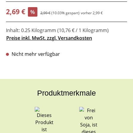
Verkaufspreis:
2,69 €
%
Regulärer Preis:
2,99 €
(10.03% gespart)
vorher 2,99 €
Inhalt:
0.25 Kilogramm
(10,76 € / 1 Kilogramm)
Preise inkl. MwSt. zzgl. Versandkosten
Nicht mehr verfügbar
Produktmerkmale