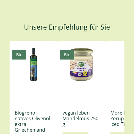
Unsere Empfehlung für Sie
Produktgalerie überspringen
Bio
Bio
Biogreno
vegan leben
More Nutr
natives Olivenöl
Mandelmus 250
Zerup Le
extra
g
Iced Tea 6
Griechenland