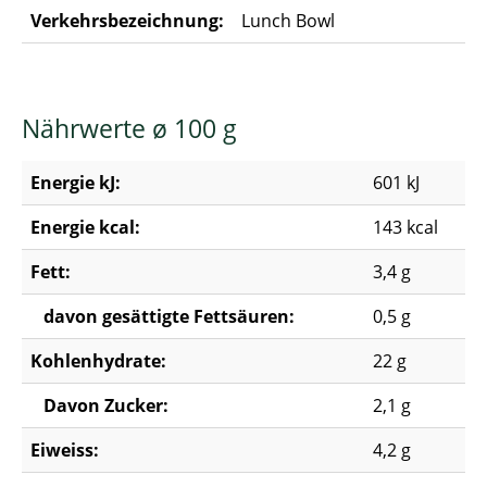
Verkehrsbezeichnung:
Lunch Bowl
Nährwerte ø 100 g
Energie kJ:
601 kJ
Energie kcal:
143 kcal
Fett:
3,4 g
davon gesättigte Fettsäuren:
0,5 g
Kohlenhydrate:
22 g
Davon Zucker:
2,1 g
Eiweiss:
4,2 g