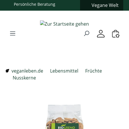
Persönliche Beratung
Vegane Welt
Zum Hauptinhalt springen
Zur Suche springen
Zur Hauptnavigation springen
Verwenden Sie die Pfeiltasten zur Navigation, Enter zum
veganleben.de
Lebensmittel
Früchte
Nusskerne
Bildergalerie überspringen