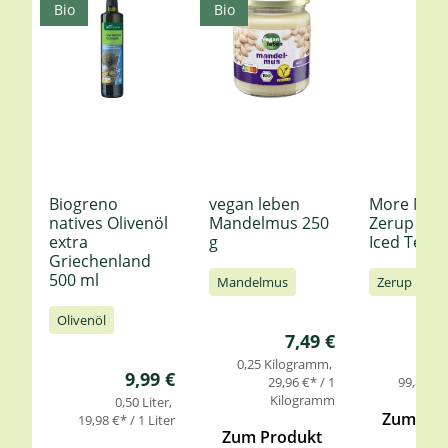
Bio
Bio
Biogreno
vegan leben
More Nutr
natives Olivenöl
Mandelmus 250
Zerup Le
extra
g
Iced Tea 6
Griechenland
500 ml
Mandelmus
Zerup
Olivenöl
Regulärer Preis:
7,49 €
0,25 Kilogramm
0,
Regulärer Preis:
9,99 €
29,96 €* / 1
99,85 €* 
Kilogramm
0,50 Liter
Zum Pro
19,98 €* / 1 Liter
Zum Produkt