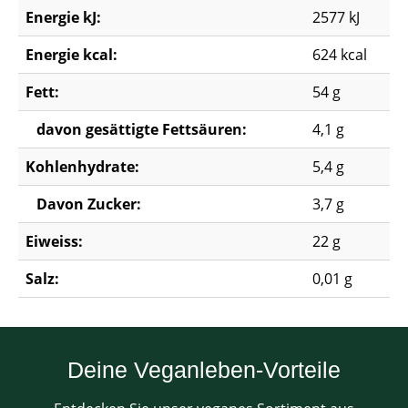
Energie kJ:
2577 kJ
Energie kcal:
624 kcal
Fett:
54 g
davon gesättigte Fettsäuren:
4,1 g
Kohlenhydrate:
5,4 g
Davon Zucker:
3,7 g
Eiweiss:
22 g
Salz:
0,01 g
Deine Veganleben-Vorteile