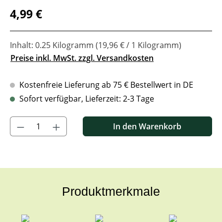
Regulärer Preis:
4,99 €
Inhalt:
0.25 Kilogramm
(19,96 € / 1 Kilogramm)
Preise inkl. MwSt. zzgl. Versandkosten
Kostenfreie Lieferung ab 75 € Bestellwert in DE
Sofort verfügbar, Lieferzeit: 2-3 Tage
Produkt Anzahl: Gib den gewünschten Wert ein oder benutze di
In den Warenkorb
Produktmerkmale