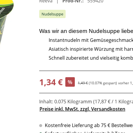
Reeva
Prod-Nr.:
559420
Nudelsuppe
Was wir an diesem
Nudelsuppe
lieb
Instantnudeln mit Gemüsegeschmac
Asiatisch inspirierte Würzung mit 
Schnell zubereitet und vielseitig kom
Verkaufspreis:
1,34 €
%
Regulärer Preis:
1,49 €
(10.07% gespart)
vorher 1
Inhalt:
0.075 Kilogramm
(17,87 € / 1 Kilo
Preise inkl. MwSt. zzgl. Versandkosten
Kostenfreie Lieferung ab 75 € Bestellwe