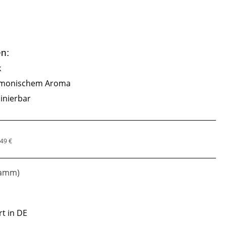
en:
k
harmonischem Aroma
binierbar
,49 €
gramm)
rt in DE