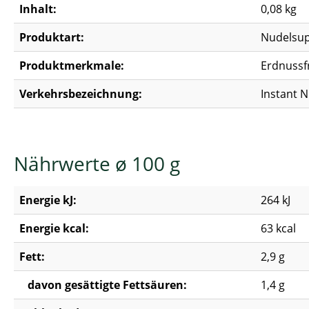
Inhalt:
0,08 kg
Produktart:
Nudelsu
Produktmerkmale:
Erdnussfr
Verkehrsbezeichnung:
Instant 
Nährwerte ø 100 g
Energie kJ:
264 kJ
Energie kcal:
63 kcal
Fett:
2,9 g
davon gesättigte Fettsäuren:
1,4 g