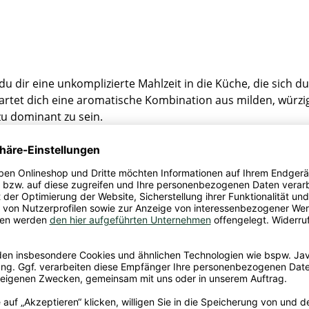
u dir eine unkomplizierte Mahlzeit in die Küche, die sic
artet dich eine aromatische Kombination aus milden, würzig
zu dominant zu sein.
m ausgewogenen Bereich: Die Gemüsenote ist klar erkennba
angenehm vollmundig schmeckt. Die Zubereitung ist schnell e
eit zu Hause, im Büro oder als warme Pause zwischendurch – 
h Belieben mit frischem Gemüse, Kräutern oder Gewürzen er
und sorgen für Abwechslung im Vorratsschrank.