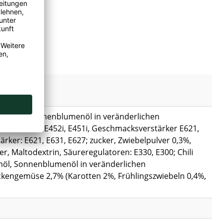
e (Palmöl, Sonnenblumenöl in veränderlichen
abilisatoren: E452i, E451i, Geschmacksverstärker E621,
ker: E621, E631, E627; zucker, Zwiebelpulver 0,3%,
er, Maltodextrin, Säureregulatoren: E330, E300; Chili
lmöl, Sonnenblumenöl in veränderlichen
ckengemüse 2,7% (Karotten 2%, Frühlingszwiebeln 0,4%,