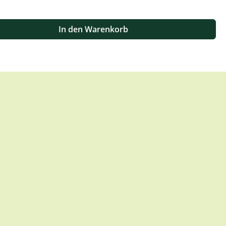
 oder benutze die Schaltflächen um die Anzahl zu erhöhen oder zu
In den Warenkorb