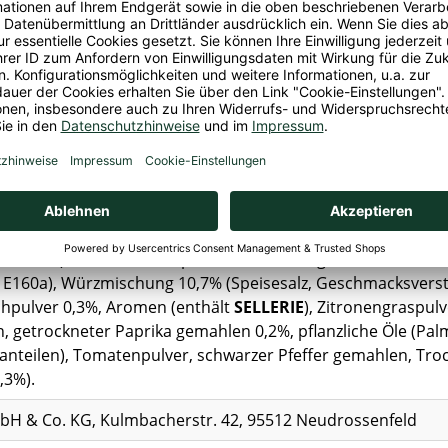
n gut umrühren.
luten und Sellerie
.
uren von
Soja, Ei und Milch
enthalten.
udeln asiatischer Art 86,6% (
WEIZENMEHL
, pflanzliche Öl
nteilen), Trinkwasser, Speisesalz, Säureregulator E501i, St
 E160a), Würzmischung 10,7% (Speisesalz, Geschmacksverstär
hpulver 0,3%, Aromen (enthält
SELLERIE
), Zitronengraspulv
, getrockneter Paprika gemahlen 0,2%, pflanzliche Öle (Pa
anteilen), Tomatenpulver, schwarzer Pfeffer gemahlen, Tro
,3%).
H & Co. KG, Kulmbacherstr. 42, 95512 Neudrossenfeld