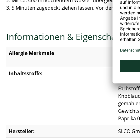
2. Mit ca. 400 ml kochendem Wasser übergießen.
3. 5 Minuten zugedeckt ziehen lassen. Vor dem Serviere
Informationen & Eigenschaften
Allergie Merkmale
Enthält
G
Kann Sp
Inhaltsstoffe:
Instant-N
Gewichtsa
Farbstoff
Knoblauc
gemahlen
Gewichts
Paprika 0
Hersteller:
SLCO Gmb