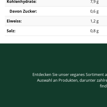
Kohlenhydrate:
7,9 g
Davon Zucker:
0,6 g
Eiweiss:
1,2 g
Salz:
0,8 g
Entdecken Sie unser veganes Sortiment a
Auswahl an Produkten, darunter zahlrei
find