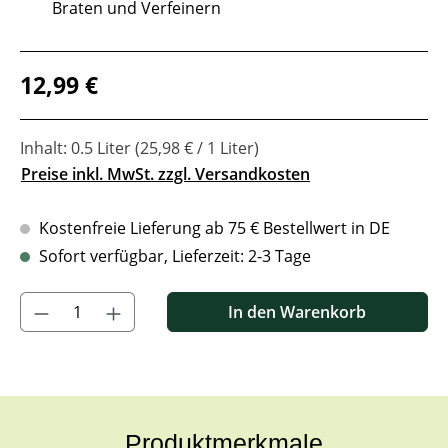
Braten und Verfeinern
Regulärer Preis:
12,99 €
Inhalt:
0.5 Liter
(25,98 € / 1 Liter)
Preise inkl. MwSt. zzgl. Versandkosten
Kostenfreie Lieferung ab 75 € Bestellwert in DE
Sofort verfügbar, Lieferzeit: 2-3 Tage
Produkt Anzahl: Gib den gewünschten Wert ein oder benutze di
In den Warenkorb
Produktmerkmale