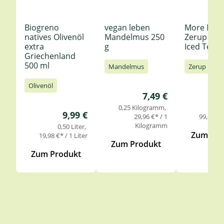
Biogreno
vegan leben
More Nutr
natives Olivenöl
Mandelmus 250
Zerup Le
extra
g
Iced Tea 6
Griechenland
500 ml
Mandelmus
Zerup
Olivenöl
Regulärer Preis:
7,49 €
0,25 Kilogramm
0,
Regulärer Preis:
9,99 €
29,96 €* / 1
99,85 €* 
Kilogramm
0,50 Liter
Zum Pro
19,98 €* / 1 Liter
Zum Produkt
Zum Produkt