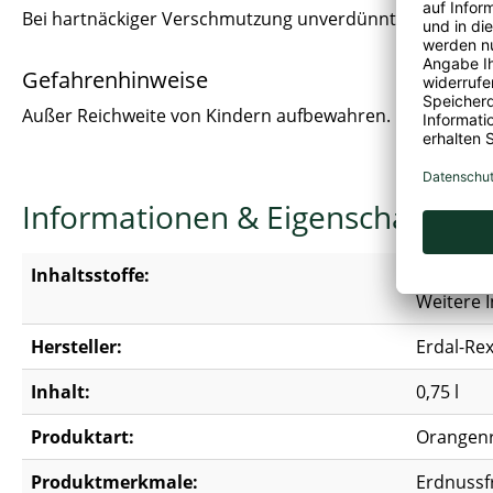
Bei hartnäckiger Verschmutzung unverdünnt auftragen, 
Gefahrenhinweise
Außer Reichweite von Kindern aufbewahren.
Informationen & Eigenschaften
Inhaltsstoffe:
﹤5 % anio
Weitere I
Hersteller:
Erdal-Rex
Inhalt:
0,75 l
Produktart:
Orangenr
Produktmerkmale:
Erdnussfre