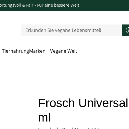
rtungsvoll & Fair
- Für eine bessere Welt
Tiernahrung
Marken
Vegane Welt
 Öffnen, Escape zum Schließen
Frosch Universal
ml