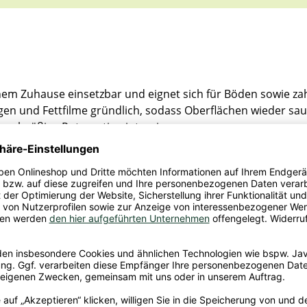
einem Zuhause einsetzbar und eignet sich für Böden sowie zah
en und Fettfilme gründlich, sodass Oberflächen wieder sa
regelmäßige Putzroutine integrieren.
ft nach Orange, der dem Raum eine angenehme Frische verl
 Reiniger Orange kombiniert zuverlässige Sauberkeit mit e
ben im Haushalt.
.: