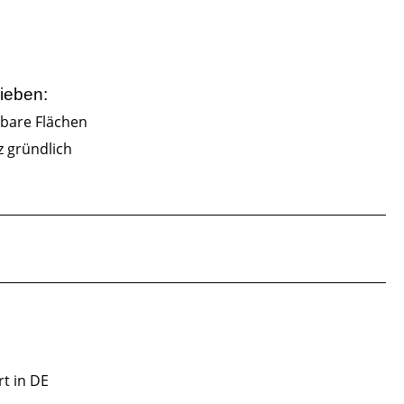
ieben:
hbare Flächen
z gründlich
rt in DE