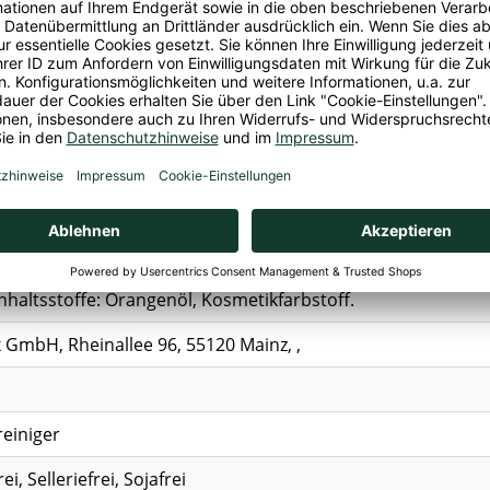
einwirken lassen und gut abspülen.
nische Tenside, nichtionische Tenside, Seife, Duftstoffe.
nhaltsstoffe: Orangenöl, Kosmetikfarbstoff.
 GmbH, Rheinallee 96, 55120 Mainz, ,
einiger
i, Selleriefrei, Sojafrei