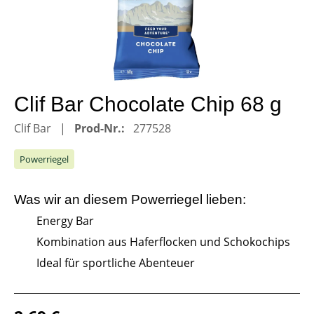
Clif Bar Chocolate Chip 68 g
Clif Bar
Prod-Nr.:
277528
Powerriegel
Was wir an diesem
Powerriegel
lieben:
Energy Bar
Kombination aus Haferflocken und Schokochips
Ideal für sportliche Abenteuer
Regulärer Preis: