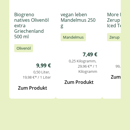
Biogreno
vegan leben
More Nutr
natives Olivenöl
Mandelmus 250
Zerup Le
extra
g
Iced Tea 6
Griechenland
500 ml
Mandelmus
Zerup
Olivenöl
Regulärer Preis:
7,49 €
0,25 Kilogramm
0,
Regulärer Preis:
9,99 €
29,96 €* / 1
99,85 €* 
Kilogramm
0,50 Liter
Zum Pro
19,98 €* / 1 Liter
Zum Produkt
Zum Produkt