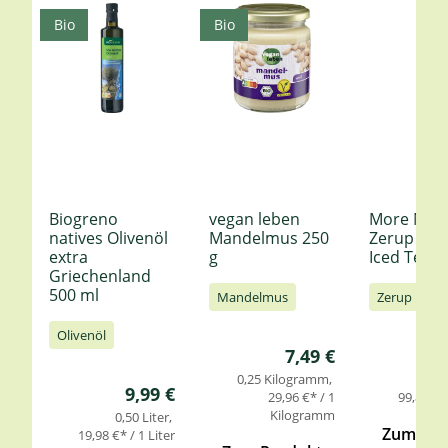
Bio
Bio
Biogreno
vegan leben
More Nutr
natives Olivenöl
Mandelmus 250
Zerup Le
extra
g
Iced Tea 6
Griechenland
500 ml
Mandelmus
Zerup
Olivenöl
Regulärer Preis:
7,49 €
0,25 Kilogramm
0,
Regulärer Preis:
9,99 €
29,96 €* / 1
99,85 €* 
Kilogramm
0,50 Liter
Zum Pro
19,98 €* / 1 Liter