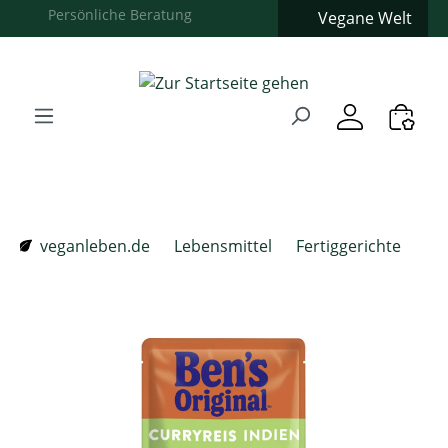
Vegane Welt
Zum Hauptinhalt springen
Zur Suche springen
Zur Hauptnavigation springen
Verwenden Sie die Pfeiltasten zur Navigation, Enter zum
veganleben.de
Lebensmittel
Fertiggerichte
Bildergalerie überspringen