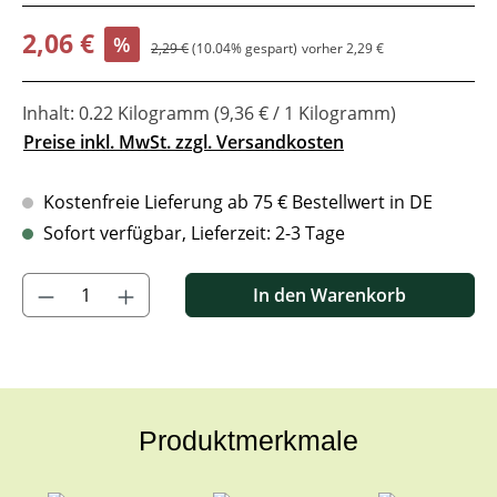
Verkaufspreis:
2,06 €
%
Regulärer Preis:
2,29 €
(10.04% gespart)
vorher 2,29 €
Inhalt:
0.22 Kilogramm
(9,36 € / 1 Kilogramm)
Preise inkl. MwSt. zzgl. Versandkosten
Kostenfreie Lieferung ab 75 € Bestellwert in DE
Sofort verfügbar, Lieferzeit: 2-3 Tage
Produkt Anzahl: Gib den gewünschten Wert ein oder benutze di
In den Warenkorb
Produktmerkmale