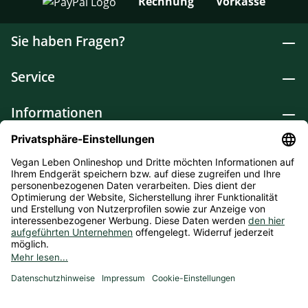
Rechnung
Vorkasse
Sie haben Fragen?
Service
Informationen
Lebensmittel
Drogerie
Weitere Kategorien
* Alle Preise inkl. gesetzl. Mehrwertsteuer zzgl.
Versandkosten
und ggf. Nachnahmegebühren, wenn nicht
anders angegeben. Bioprodukte im Bio-Kontrollverfahren bei
der ABCERT AG DE-ÖKO-006 |
Cookie-Einstellungen