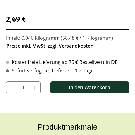
Regulärer Preis:
2,69 €
Inhalt:
0.046 Kilogramm
(58,48 € / 1 Kilogramm)
Preise inkl. MwSt. zzgl. Versandkosten
Kostenfreie Lieferung ab 75 € Bestellwert in DE
Sofort verfügbar, Lieferzeit: 1-2 Tage
Produkt Anzahl: Gib den gewünschten Wert ein oder benutze di
In den Warenkorb
Produktmerkmale