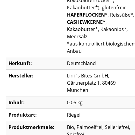
Kokosblütenzucker*,
Kakaobutter*), glutenfreie
HAFERFLOCKEN
*, Reissüße*,
CASHEWKERNE
*,
Kakaobutter*, Kakaonibs*,
Meersalz.
*aus kontrolliert biologische
Anbau
Herkunft:
Deutschland
Hersteller:
Lini`s Bites GmbH,
Gärtnerplatz 1, 80469
München
Inhalt:
0,05 kg
Produktart:
Riegel
Produktmerkmale:
Bio, Palmoelfrei, Selleriefrei,
Sojafrei