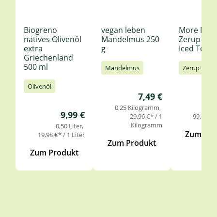
Biogreno
vegan leben
More Nutr
natives Olivenöl
Mandelmus 250
Zerup Le
extra
g
Iced Tea 6
Griechenland
500 ml
Mandelmus
Zerup
Olivenöl
Regulärer Preis:
7,49 €
0,25 Kilogramm
0,
Regulärer Preis:
9,99 €
29,96 €* / 1
99,85 €* 
Kilogramm
0,50 Liter
Zum Pro
19,98 €* / 1 Liter
Zum Produkt
Zum Produkt