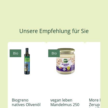
Unsere Empfehlung für Sie
Produktgalerie überspringen
Bio
Bio
Biogreno
vegan leben
More Nutr
natives Olivenöl
Mandelmus 250
Zerup Le