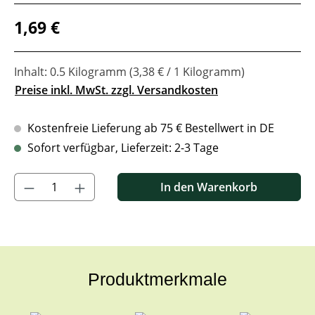
Regulärer Preis:
1,69 €
Inhalt:
0.5 Kilogramm
(3,38 € / 1 Kilogramm)
Preise inkl. MwSt. zzgl. Versandkosten
Kostenfreie Lieferung ab 75 € Bestellwert in DE
Sofort verfügbar, Lieferzeit: 2-3 Tage
Produkt Anzahl: Gib den gewünschten Wert ein oder benutze di
In den Warenkorb
Produktmerkmale