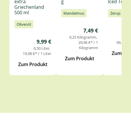
extra
g
Iced Tea 6
Griechenland
500 ml
Mandelmus
Zerup
Olivenöl
Regulärer Preis:
7,49 €
0,25 Kilogramm
0,
Regulärer Preis:
9,99 €
29,96 €* / 1
99,85 €* 
Kilogramm
0,50 Liter
Zum Pro
19,98 €* / 1 Liter
Zum Produkt
Zum Produkt