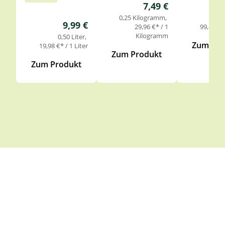
Regulärer Preis:
7,49 €
0,25 Kilogramm
0,
Regulärer Preis:
9,99 €
29,96 €* / 1
99,85 €* 
Kilogramm
0,50 Liter
Zum Pro
19,98 €* / 1 Liter
Zum Produkt
Zum Produkt