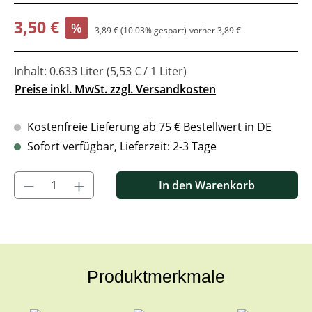
Verkaufspreis:
3,50 €
%
Regulärer Preis:
3,89 €
(10.03% gespart)
vorher 3,89 €
Inhalt:
0.633 Liter
(5,53 € / 1 Liter)
Preise inkl. MwSt. zzgl. Versandkosten
Kostenfreie Lieferung ab 75 € Bestellwert in DE
Sofort verfügbar, Lieferzeit: 2-3 Tage
Produkt Anzahl: Gib den gewünschten Wert ein oder benutze di
In den Warenkorb
Produktmerkmale