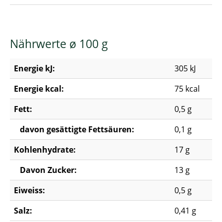
Nährwerte ø 100 g
Energie kJ:
305 kJ
Energie kcal:
75 kcal
Fett:
0,5 g
davon gesättigte Fettsäuren:
0,1 g
Kohlenhydrate:
17 g
Davon Zucker:
13 g
Eiweiss:
0,5 g
Salz:
0,41 g