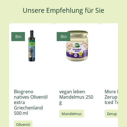
Unsere Empfehlung für Sie
Produktgalerie überspringen
Bio
Bio
Biogreno
vegan leben
More Nutr
natives Olivenöl
Mandelmus 250
Zerup Le
extra
g
Iced Tea 6
Griechenland
500 ml
Mandelmus
Zerup
Olivenöl