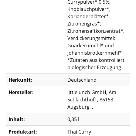
Currypulver* 0,5%,
Knoblauchpulver*,
Korianderblätter*,
Zitronengras*,
Zitronensaftkonzentrat*,
Verdickerungsmittel:
Guarkernmehl* und
Johannisbrotkernmehl*
*Zutaten aus kontrolliert
biologischer Erzeugung
Herkunft:
Deutschland
Hersteller:
littlelunch GmbH, Am
Schlachthof1, 86153
Augsburg, ,
Inhalt:
0,35 l
Produktart:
Thai Curry