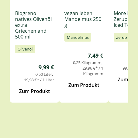
Biogreno
vegan leben
More Nutr
natives Olivenöl
Mandelmus 250
Zerup Le
extra
g
Iced Tea 6
Griechenland
500 ml
Mandelmus
Zerup
Olivenöl
Regulärer Preis:
7,49 €
0,25 Kilogramm
0,
Regulärer Preis:
9,99 €
29,96 €* / 1
99,85 €* 
Kilogramm
0,50 Liter
Zum Pro
19,98 €* / 1 Liter
Zum Produkt
Zum Produkt