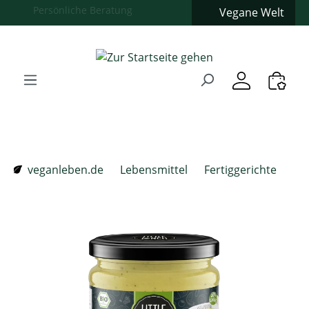
Vegane Welt
Zum Hauptinhalt springen
Zur Suche springen
Zur Hauptnavigation springen
Verwenden Sie die Pfeiltasten zur Navigation, Enter zum
veganleben.de
Lebensmittel
Fertiggerichte
Bildergalerie überspringen