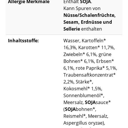
Allergie Merkmale
Enthält
SOJA
.
Kann Spuren von
Nüsse/Schalenfrüchte,
Sesam, Erdnüsse und
Sellerie
enthalten
Inhaltsstoffe:
Wasser, Kartoffeln*
16,3%, Karotten* 11,7%,
Zwiebeln* 6,1%, grüne
Bohnen* 6,1%, Erbsen*
6,1%, rote Paprika* 5,1%,
Traubensaftkonzentrat*
2,2%, Stärke*,
Kokosmehl* 1,5%,
Sonnenblumenöl*,
Meersalz,
SOJA
sauce*
(
SOJA
bohnen*,
Reismehl*, Meersalz,
Aspergillus oryzae),