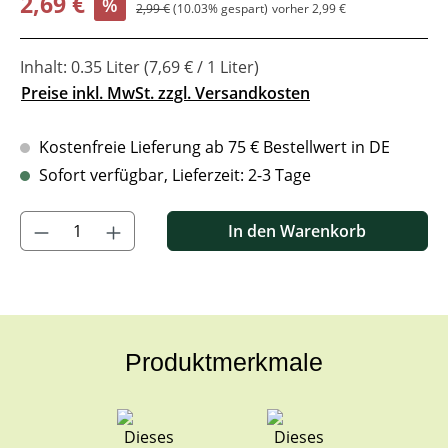
2,69 €
%
Regulärer Preis:
2,99 €
(10.03% gespart)
vorher 2,99 €
Inhalt:
0.35 Liter
(7,69 € / 1 Liter)
Preise inkl. MwSt. zzgl. Versandkosten
Kostenfreie Lieferung ab 75 € Bestellwert in DE
Sofort verfügbar, Lieferzeit: 2-3 Tage
Produkt Anzahl: Gib den gewünschten Wert ein oder benutze di
In den Warenkorb
Produktmerkmale