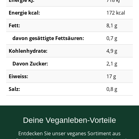
Energie kJ:
718 kJ
Energie kcal:
172 kcal
Fett:
8,1 g
davon gesättigte Fettsäuren:
0,7 g
Kohlenhydrate:
4,9 g
Davon Zucker:
2,1 g
Eiweiss:
17 g
Salz:
0,8 g
Deine Veganleben-Vorteile
Entdecken Sie unser veganes Sortiment aus