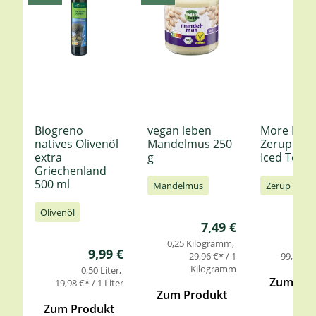
Biogreno
vegan leben
More Nutr
natives Olivenöl
Mandelmus 250
Zerup Le
extra
g
Iced Tea 6
Griechenland
500 ml
Mandelmus
Zerup
Olivenöl
Regulärer Preis:
7,49 €
0,25 Kilogramm
0,
Regulärer Preis:
9,99 €
29,96 €* / 1
99,85 €* 
Kilogramm
0,50 Liter
Zum Pro
19,98 €* / 1 Liter
Zum Produkt
Zum Produkt