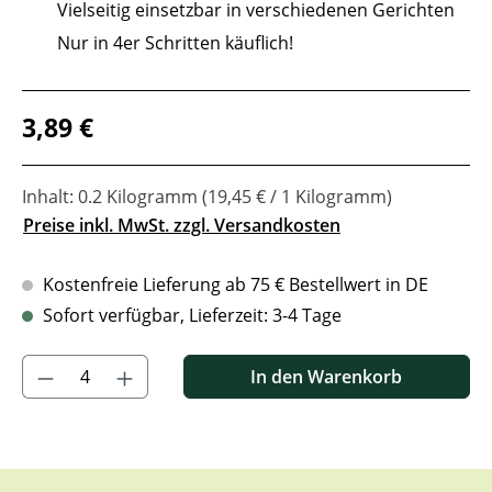
Vielseitig einsetzbar in verschiedenen Gerichten
Nur in 4er Schritten käuflich!
Regulärer Preis:
3,89 €
Inhalt:
0.2 Kilogramm
(19,45 € / 1 Kilogramm)
Preise inkl. MwSt. zzgl. Versandkosten
Kostenfreie Lieferung ab 75 € Bestellwert in DE
Sofort verfügbar, Lieferzeit: 3-4 Tage
Produkt Anzahl: Gib den gewünschten Wert ein oder benutze di
In den Warenkorb