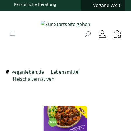
Vegane Welt
Zum Hauptinhalt springen
Zur Suche springen
Zur Hauptnavigation springen
Verwenden Sie die Pfeiltasten zur Navigation, Enter zum
veganleben.de
Lebensmittel
Fleischalternativen
Bildergalerie überspringen