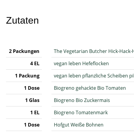
Zutaten
2 Packungen
The Vegetarian Butcher Hick-Hack-
4 EL
vegan leben Hefeflocken
1 Packung
vegan leben pflanzliche Scheiben p
1 Dose
Biogreno gehackte Bio Tomaten
1 Glas
Biogreno Bio Zuckermais
1 EL
Biogreno Tomatenmark
1 Dose
Hofgut Weiße Bohnen