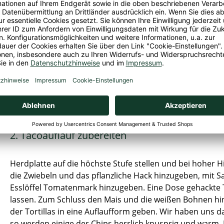
 Herd aufstellen. Zwiebeln schälen und in feine Streifen
ücke schneiden.
2. Tacoauflauf zubereiten
Herdplatte auf die höchste Stufe stellen und bei hoher H
die Zwiebeln und das pflanzliche Hack hinzugeben, mit S
Esslöffel Tomatenmark hinzugeben. Eine Dose gehackte
lassen. Zum Schluss den Mais und die weißen Bohnen h
der Tortillas in eine Auflaufform geben. Wir haben uns da
so werden einige der Chips herrlich knusprig und warm.