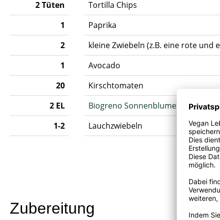
2 Tüten
Tortilla Chips
1
Paprika
2
kleine Zwiebeln (z.B. eine rote und 
1
Avocado
20
Kirschtomaten
2 EL
Biogreno Sonnenblumenöl
1-2
Lauchzwiebeln
Zubereitung