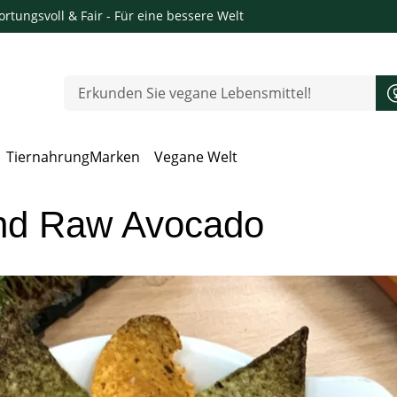
rtungsvoll & Fair
- Für eine bessere Welt
Tiernahrung
Marken
Vegane Welt
 Öffnen, Escape zum Schließen
und Raw Avocado