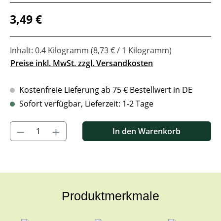
Regulärer Preis:
3,49 €
Inhalt:
0.4 Kilogramm
(8,73 € / 1 Kilogramm)
Preise inkl. MwSt. zzgl. Versandkosten
Kostenfreie Lieferung ab 75 € Bestellwert in DE
Sofort verfügbar, Lieferzeit: 1-2 Tage
Produkt Anzahl: Gib den gewünschten Wert ein oder benutze di
In den Warenkorb
Produktmerkmale