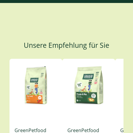
Unsere Empfehlung für Sie
Produktgalerie überspringen
GreenPetfood
GreenPetfood
Gree