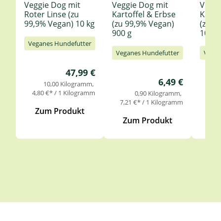
Veggie Dog mit
Veggie Dog mit
Veggi
Roter Linse (zu
Kartoffel & Erbse
Karto
99,9% Vegan) 10 kg
(zu 99,9% Vegan)
(zu 9
900 g
10 Kg
Veganes Hundefutter
Veganes Hundefutter
Vegan
Regulärer Preis:
47,99 €
Regulärer Preis
6,49 €
10,00 Kilogramm
4,80 €* / 1 Kilogramm
0,90 Kilogramm
7,21 €* / 1 Kilogramm
4,80
Zum Produkt
Zum Produkt
Zu