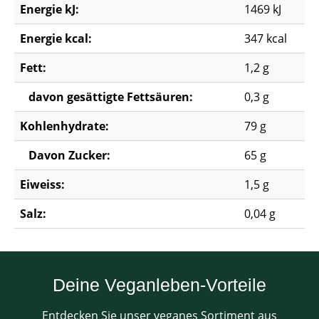
Energie kJ:
1469 kJ
Energie kcal:
347 kcal
Fett:
1,2 g
davon gesättigte Fettsäuren:
0,3 g
Kohlenhydrate:
79 g
Davon Zucker:
65 g
Eiweiss:
1,5 g
Salz:
0,04 g
Deine Veganleben-Vorteile
Entdecken Sie unser veganes Sortiment aus