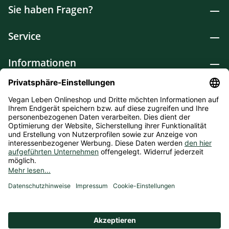
Sie haben Fragen?
Service
Informationen
Lebensmittel
Drogerie
Weitere Kategorien
* Alle Preise inkl. gesetzl. Mehrwertsteuer zzgl.
Versandkosten
und ggf. Nachnahmegebühren, wenn nicht
anders angegeben. Bioprodukte im Bio-Kontrollverfahren bei
der ABCERT AG DE-ÖKO-006 |
Cookie-Einstellungen
** Kostenfreie Lieferung ab 75 € Bestellwert in DE (Gilt nicht