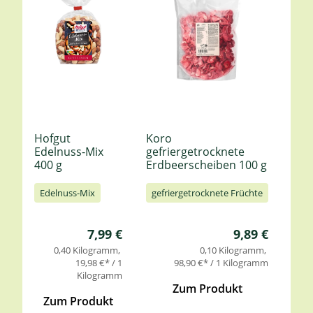
Hofgut
Koro
Kor
Edelnuss-Mix
gefriergetrocknete
gef
400 g
Erdbeerscheiben 100 g
Him
Edelnuss-Mix
gefriergetrocknete Früchte
gef
Regulärer Preis:
Regulärer Pre
7,99 €
9,89 €
0,40 Kilogramm
0,10 Kilogramm
19,98 €* / 1
98,90 €* / 1 Kilogramm
Kilogramm
Zum Produkt
Zum Produkt