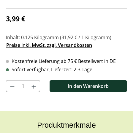
Regulärer Preis:
3,99 €
Inhalt:
0.125 Kilogramm
(31,92 € / 1 Kilogramm)
Preise inkl. MwSt. zzgl. Versandkosten
Kostenfreie Lieferung ab 75 € Bestellwert in DE
Sofort verfügbar, Lieferzeit: 2-3 Tage
Produkt Anzahl: Gib den gewünschten Wert ein oder benutze di
In den Warenkorb
Produktmerkmale