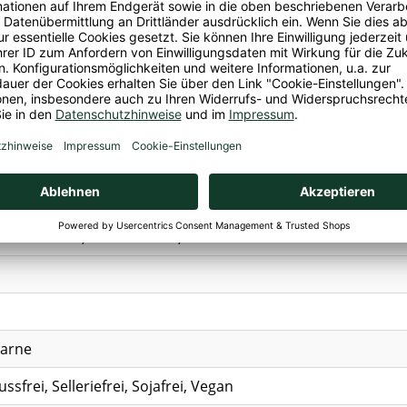
lutenhaltiges Getreide
.
Kidneybohnen* 18 %, Tomatenmark* 16%, Kartoffeln*, Paprik
iweißerzeugnis
* (
WEIZENgluten
*,
WEIZENvollkornschrot
, Karotten*, Lauch*, Pastinaken*, Petersilie*, Curcuma*, K
, Rohrohrzucker*, Gewürze*, Verdickungsmittel: Johannisbro
rolliert biologischem Anbau.
t-EU-Landwirtschaft
nkost GmbH, Fahner Höhe, 99100 Gierstädt
carne
ssfrei, Selleriefrei, Sojafrei, Vegan