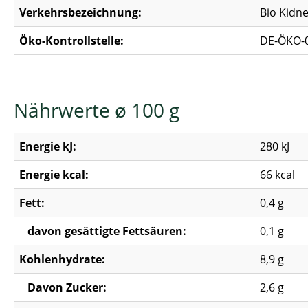
Verkehrsbezeichnung:
Bio Kidn
Öko-Kontrollstelle:
DE-ÖKO-
Nährwerte ø 100 g
Energie kJ:
280 kJ
Energie kcal:
66 kcal
Fett:
0,4 g
davon gesättigte Fettsäuren:
0,1 g
Kohlenhydrate:
8,9 g
Davon Zucker:
2,6 g