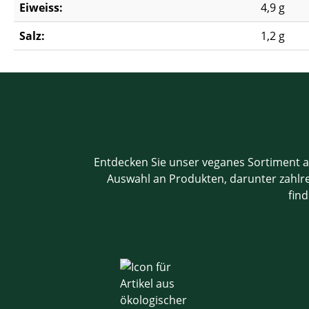
Eiweiss:
4,9 g
Salz:
1,2 g
Entdecken Sie unser veganes Sortiment a
Auswahl an Produkten, darunter zahlrei
find