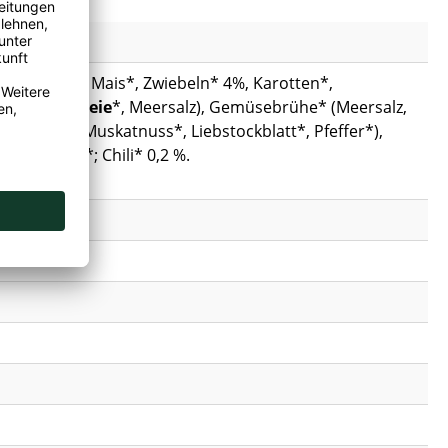
a rot* 5%, Mais*, Zwiebeln* 4%, Karotten*,
*,
WEIZENkleie
*, Meersalz), Gemüsebrühe* (Meersalz,
noblauch*, Muskatnuss*, Liebstockblatt*, Pfeffer*),
tkernmehl*; Chili* 0,2 %.