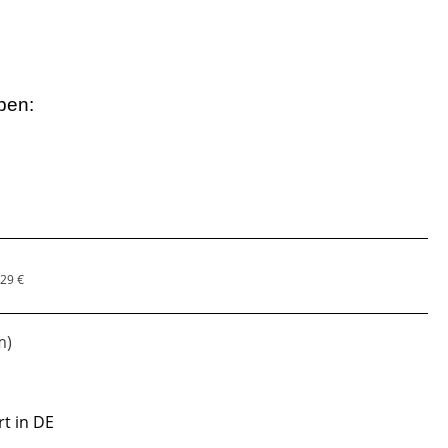
ben:
,29 €
m)
rt in DE