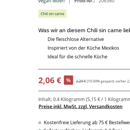
vegan leben
Prod-Nr.:
206380
Chili sin carne
Was wir an diesem
Chili sin carne
lie
Die fleischlose Alternative
Inspiriert von der Küche Mexikos
Ideal für die schnelle Küche
Verkaufspreis:
2,06 €
%
Regulärer Preis:
2,29 €
(10.04% gespart)
vorher 2
Inhalt:
0.4 Kilogramm
(5,15 € / 1 Kilogram
Preise inkl. MwSt. zzgl. Versandkosten
Kostenfreie Lieferung ab 75 € Bestellwe