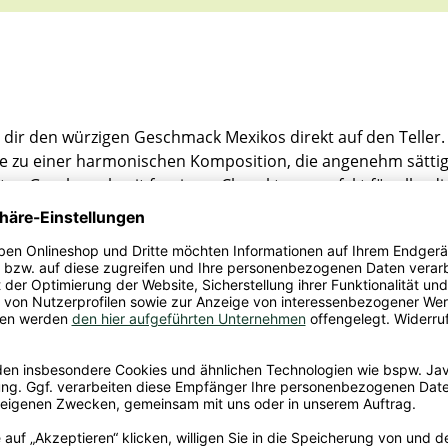
u dir den würzigen Geschmack Mexikos direkt auf den Teller.
 zu einer harmonischen Komposition, die angenehm sättigt u
ten Geschmack mit feurigem Charakter – perfekt für alle, 
fordern, und wärmt dich von innen gleich doppelt. Ob als s
leben Pflanzliche Chili sin Carne bietet einen vollmundigen
 geben und untergelegentlichem Rühren bei mittlerer Hitze k