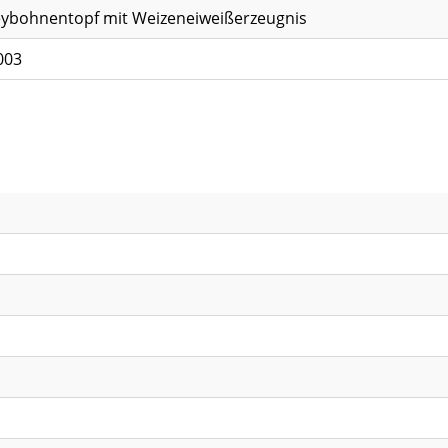
eybohnentopf mit Weizeneiweißerzeugnis
003