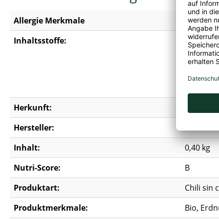
Allergie Merkmale
Enthält
g
Inhaltsstoffe:
Wasser, 
WEIZENe
Zwiebeln*
Meersalz
*aus kont
Herkunft:
EU-/Nich
Hersteller:
Naba Fei
Inhalt:
0,40 kg
Nutri-Score:
B
Produktart:
Chili sin 
Produktmerkmale:
Bio, Erdnu