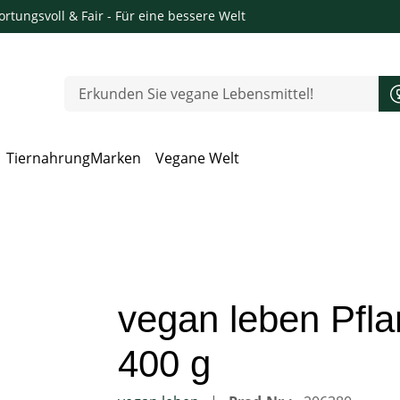
rtungsvoll & Fair
- Für eine bessere Welt
Tiernahrung
Marken
Vegane Welt
 Öffnen, Escape zum Schließen
vegan leben Pflan
400 g