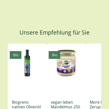
Unsere Empfehlung für Sie
Produktgalerie überspringen
Bio
Bio
Biogreno
vegan leben
More Nutr
natives Olivenöl
Mandelmus 250
Zerup Le