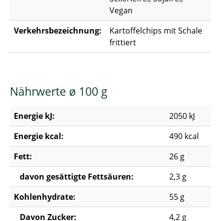
Vegan
Verkehrsbezeichnung:
Kartoffelchips mit Schale
frittiert
Nährwerte ø 100 g
Energie kJ:
2050 kJ
Energie kcal:
490 kcal
Fett:
26 g
davon gesättigte Fettsäuren:
2,3 g
Kohlenhydrate:
55 g
Davon Zucker:
4,2 g