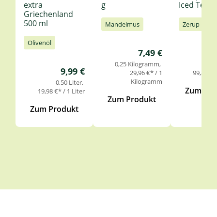
extra
g
Iced Tea 6
Griechenland
500 ml
Mandelmus
Zerup
Olivenöl
Regulärer Preis:
7,49 €
0,25 Kilogramm
0,
Regulärer Preis:
9,99 €
29,96 €* / 1
99,85 €* 
Kilogramm
0,50 Liter
Zum Pro
19,98 €* / 1 Liter
Zum Produkt
Zum Produkt