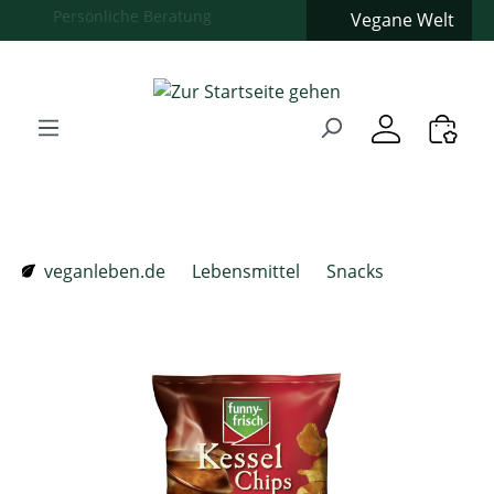
Vegane Welt
Zum Hauptinhalt springen
Zur Suche springen
Zur Hauptnavigation springen
Verwenden Sie die Pfeiltasten zur Navigation, Enter zum
veganleben.de
Lebensmittel
Snacks
Bildergalerie überspringen