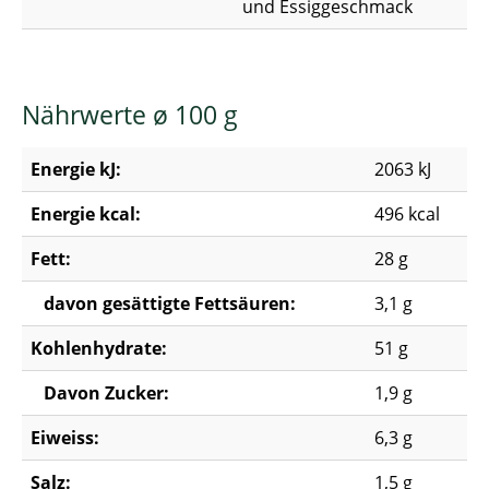
und Essiggeschmack
Nährwerte ø 100 g
Energie kJ:
2063 kJ
Energie kcal:
496 kcal
Fett:
28 g
davon gesättigte Fettsäuren:
3,1 g
Kohlenhydrate:
51 g
Davon Zucker:
1,9 g
Eiweiss:
6,3 g
Salz:
1,5 g