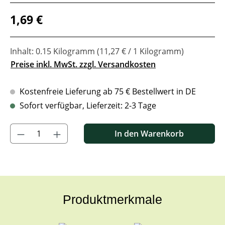
Regulärer Preis:
1,69 €
Inhalt:
0.15 Kilogramm
(11,27 € / 1 Kilogramm)
Preise inkl. MwSt. zzgl. Versandkosten
Kostenfreie Lieferung ab 75 € Bestellwert in DE
Sofort verfügbar, Lieferzeit: 2-3 Tage
Produkt Anzahl: Gib den gewünschten Wert ein oder benutze di
In den Warenkorb
Produktmerkmale