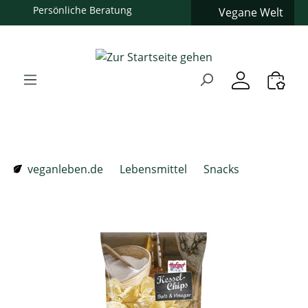
Persönliche Beratung
Vegane Welt
Zum Hauptinhalt springen
Zur Suche springen
Zur Hauptnavigation springen
Verwenden Sie die Pfeiltasten zur Navigation, Enter zum
veganleben.de
Lebensmittel
Snacks
Bildergalerie überspringen