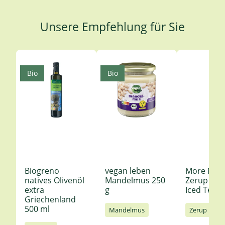
Unsere Empfehlung für Sie
Produktgalerie überspringen
Bio
Bio
Biogreno
vegan leben
More Nutr
natives Olivenöl
Mandelmus 250
Zerup Le
extra
g
Iced Tea 6
Griechenland
500 ml
Mandelmus
Zerup