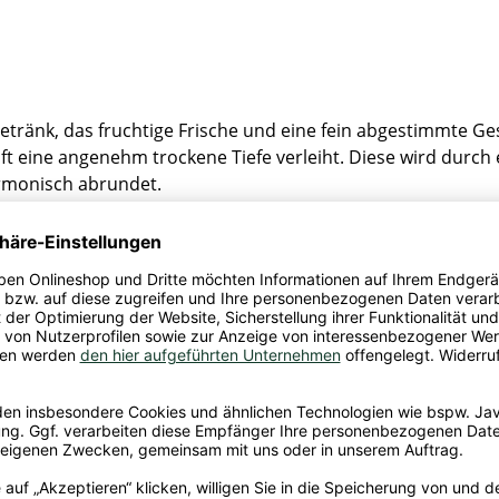
tränk, das fruchtige Frische und eine fein abgestimmte Ge
ft eine angenehm trockene Tiefe verleiht. Diese wird durch e
rmonisch abrundet.
hlzeit oder als fruchtige Basis für Mixgetränke – der Rauch 
m zugänglich und überzeugt mit einer Kombination, die Fru
5% Cranberrysaft teilweise aus Cranberrysaftkonzentrat, Zu
ftkonzentrat, Holunderbeersaftkonzentrat, Vitamin C, Säuer
uchtsäfte Deutschland GmbH, Fraunhoferstr. 9, 82152 Plan