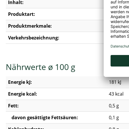
Inhalt:
1 l
Produktart:
Cranberr
Produktmerkmale:
Erdnussfre
Verkehrsbezeichnung:
Cranberr
Nährwerte ø 100 g
Energie kJ:
181 kJ
Energie kcal:
43 kcal
Fett:
0,5 g
davon gesättigte Fettsäuren:
0,1 g