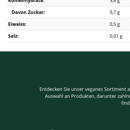
Kohlenhydrate:
9,8 g
Davon Zucker:
9,7 g
Eiweiss:
0,5 g
Salz:
0,01 g
Entdecken Sie unser veganes Sortiment a
Auswahl an Produkten, darunter zahlrei
find