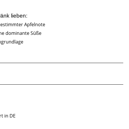
ränk
lieben:
gestimmter Apfelnote
ne dominante Süße
ixgrundlage
rt in DE