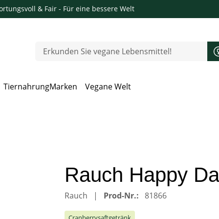
rtungsvoll & Fair
- Für eine bessere Welt
Tiernahrung
Marken
Vegane Welt
 Öffnen, Escape zum Schließen
Rauch Happy Day
Rauch
Prod-Nr.:
81866
Cranberrysaftgetränk