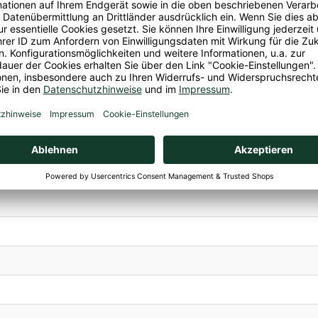
ysaftgetränk
i, Selleriefrei, Sojafrei
ysaftgetränk