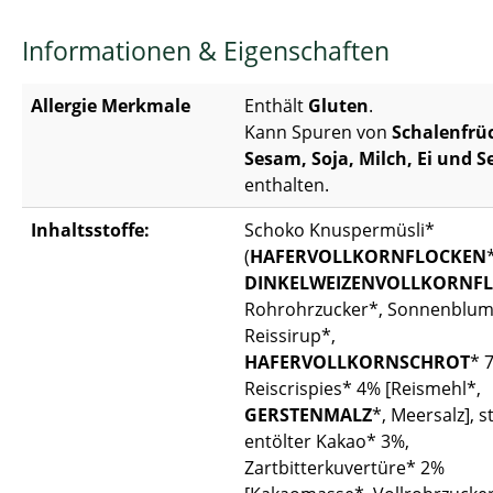
Informationen & Eigenschaften
Allergie Merkmale
Enthält
Gluten
.
Kann Spuren von
Schalenfrü
Sesam, Soja, Milch, Ei und Se
enthalten.
Inhaltsstoffe:
Schoko Knuspermüsli*
(
HAFERVOLLKORNFLOCKEN
DINKELWEIZENVOLLKORNF
Rohrohrzucker*, Sonnenblum
Reissirup*,
HAFERVOLLKORNSCHROT
* 
Reiscrispies* 4% [Reismehl*,
GERSTENMALZ
*, Meersalz], s
entölter Kakao* 3%,
Zartbitterkuvertüre* 2%