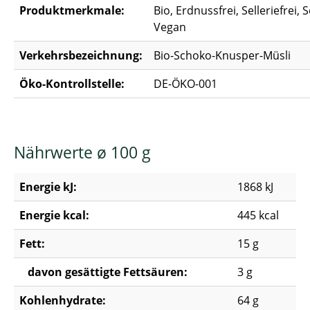
Produktmerkmale:
Bio, Erdnussfrei, Selleriefrei, S
Vegan
Verkehrsbezeichnung:
Bio-Schoko-Knusper-Müsli
Öko-Kontrollstelle:
DE-ÖKO-001
Nährwerte ø 100 g
Energie kJ:
1868 kJ
Energie kcal:
445 kcal
Fett:
15 g
davon gesättigte Fettsäuren:
3 g
Kohlenhydrate:
64 g