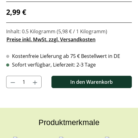
Regulärer Preis:
2,99 €
Inhalt:
0.5 Kilogramm
(5,98 € / 1 Kilogramm)
Preise inkl. MwSt. zzgl. Versandkosten
Kostenfreie Lieferung ab 75 € Bestellwert in DE
Sofort verfügbar, Lieferzeit: 2-3 Tage
Produkt Anzahl: Gib den gewünschten Wert ein oder benutze di
In den Warenkorb
Produktmerkmale