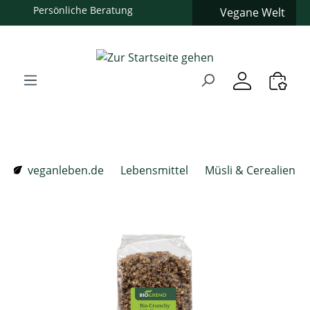
Vegane Welt
Zum Hauptinhalt springen
Zur Suche springen
Zur Hauptnavigation springen
Verwenden Sie die Pfeiltasten zur Navigation, Enter zum
veganleben.de
Lebensmittel
Müsli & Cerealien
Bildergalerie überspringen