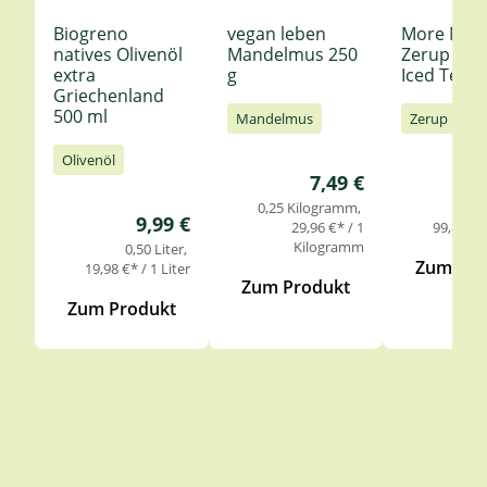
Biogreno
vegan leben
More Nutr
natives Olivenöl
Mandelmus 250
Zerup Le
extra
g
Iced Tea 6
Griechenland
500 ml
Mandelmus
Zerup
Olivenöl
Regulärer Preis:
7,49 €
0,25 Kilogramm
0,
Regulärer Preis:
9,99 €
29,96 €* / 1
99,85 €* 
Kilogramm
0,50 Liter
Zum Pro
19,98 €* / 1 Liter
Zum Produkt
Zum Produkt