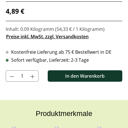
Regulärer Preis:
4,89 €
Inhalt:
0.09 Kilogramm
(54,33 € / 1 Kilogramm)
Preise inkl. MwSt. zzgl. Versandkosten
Kostenfreie Lieferung ab 75 € Bestellwert in DE
Sofort verfügbar, Lieferzeit: 2-3 Tage
Produkt Anzahl: Gib den gewünschten Wert ein oder benutze di
In den Warenkorb
Produktmerkmale