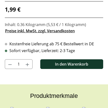
Regulärer Preis:
1,99 €
Inhalt:
0.36 Kilogramm
(5,53 € / 1 Kilogramm)
Preise inkl. MwSt. zzgl. Versandkosten
Kostenfreie Lieferung ab 75 € Bestellwert in DE
Sofort verfügbar, Lieferzeit: 2-3 Tage
Produkt Anzahl: Gib den gewünschten Wert ein oder benutze di
In den Warenkorb
Produktmerkmale