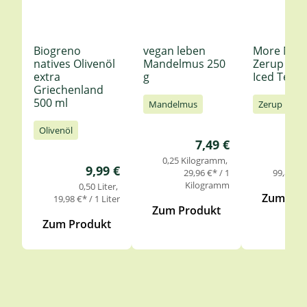
Biogreno
vegan leben
More Nutr
natives Olivenöl
Mandelmus 250
Zerup Le
extra
g
Iced Tea 6
Griechenland
500 ml
Mandelmus
Zerup
Olivenöl
Regulärer Preis:
7,49 €
0,25 Kilogramm
0,
Regulärer Preis:
9,99 €
29,96 €* / 1
99,85 €* 
Kilogramm
0,50 Liter
Zum Pro
19,98 €* / 1 Liter
Zum Produkt
Zum Produkt