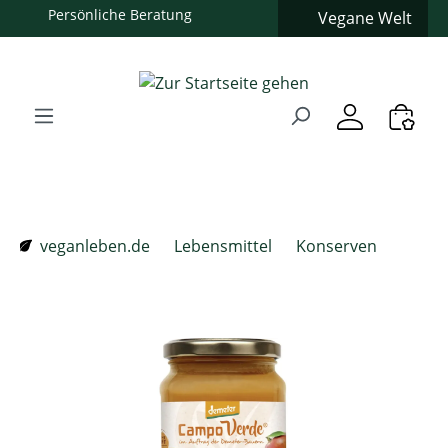
Vegane Welt
Zum Hauptinhalt springen
Zur Suche springen
Zur Hauptnavigation springen
Verwenden Sie die Pfeiltasten zur Navigation, Enter zum
veganleben.de
Lebensmittel
Konserven
Bildergalerie überspringen