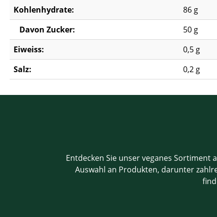
Kohlenhydrate:
86 g
Davon Zucker:
50 g
Eiweiss:
0,5 g
Salz:
0,2 g
Entdecken Sie unser veganes Sortiment a
Auswahl an Produkten, darunter zahlrei
find