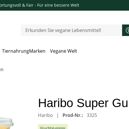
rtungsvoll & Fair
- Für eine bessere Welt
Tiernahrung
Marken
Vegane Welt
 Öffnen, Escape zum Schließen
en
Haribo Super Gu
Haribo
Prod-Nr.:
3325
Fruchtgummis