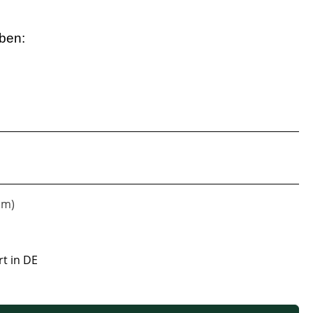
eben:
mm)
rt in DE
 oder benutze die Schaltflächen um die Anzahl zu erhöhen oder zu