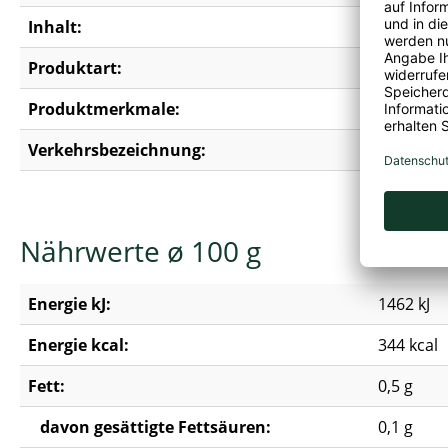
Inhalt:
1,35 kg
Produktart:
Fruchtg
Produktmerkmale:
Erdnussfre
Verkehrsbezeichnung:
Fruchtg
Nährwerte ø 100 g
Energie kJ:
1462 kJ
Energie kcal:
344 kcal
Fett:
0,5 g
davon gesättigte Fettsäuren:
0,1 g