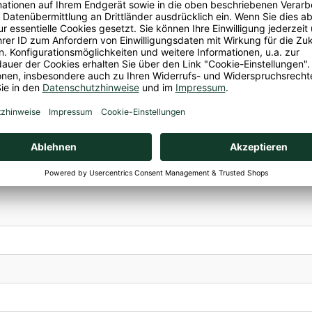
ummis
i, Selleriefrei, Sojafrei
ummi