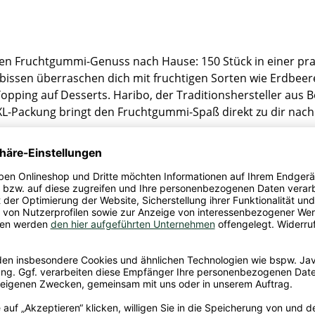
gen Fruchtgummi-Genuss nach Hause: 150 Stück in einer pra
rbissen überraschen dich mit fruchtigen Sorten wie Erdbeer
pping auf Desserts. Haribo, der Traditionshersteller aus B
L-Packung bringt den Fruchtgummi-Spaß direkt zu dir nach 
uren von
Milch und Weizen
enthalten.
rup; Zucker, Stärke; Säuerungsmittel: Citronensäure; Frucht
beere, Schwarze Johannisbeere, Zitrone, Aronia, Traube; A
mbH & Co. KG, Hans-riegel-Straße 1, 53129 Bonn