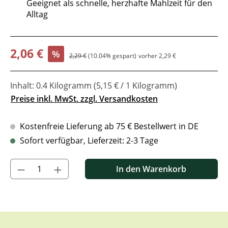
Geeignet als schnelle, herzhafte Mahlzeit für den
Alltag
Verkaufspreis:
2,06 €
%
Regulärer Preis:
2,29 €
(10.04% gespart)
vorher 2,29 €
Inhalt:
0.4 Kilogramm
(5,15 € / 1 Kilogramm)
Preise inkl. MwSt. zzgl. Versandkosten
Kostenfreie Lieferung ab 75 € Bestellwert in DE
Sofort verfügbar, Lieferzeit: 2-3 Tage
Produkt Anzahl: Gib den gewünschten Wert ein oder benutze di
In den Warenkorb