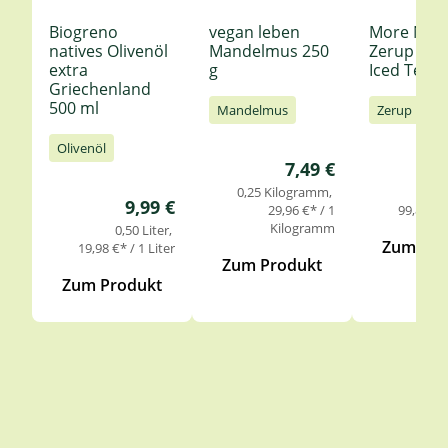
Biogreno
vegan leben
More Nutr
natives Olivenöl
Mandelmus 250
Zerup Le
extra
g
Iced Tea 6
Griechenland
500 ml
Mandelmus
Zerup
Olivenöl
Regulärer Preis:
7,49 €
0,25 Kilogramm
0,
Regulärer Preis:
9,99 €
29,96 €* / 1
99,85 €* 
Kilogramm
0,50 Liter
Zum Pro
19,98 €* / 1 Liter
Zum Produkt
Zum Produkt