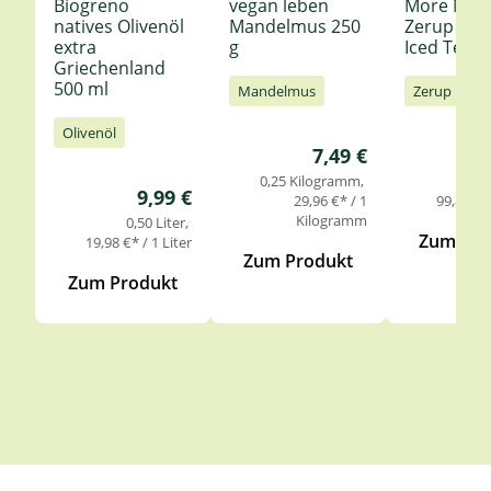
Biogreno
vegan leben
More Nutr
natives Olivenöl
Mandelmus 250
Zerup Le
extra
g
Iced Tea 6
Griechenland
500 ml
Mandelmus
Zerup
Olivenöl
Regulärer Preis:
7,49 €
0,25 Kilogramm
0,
Regulärer Preis:
9,99 €
29,96 €* / 1
99,85 €* 
Kilogramm
0,50 Liter
Zum Pro
19,98 €* / 1 Liter
Zum Produkt
Zum Produkt