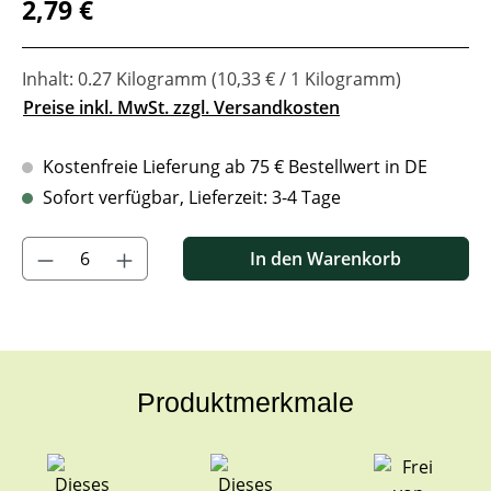
Regulärer Preis:
2,79 €
Inhalt:
0.27 Kilogramm
(10,33 € / 1 Kilogramm)
Preise inkl. MwSt. zzgl. Versandkosten
Kostenfreie Lieferung ab 75 € Bestellwert in DE
Sofort verfügbar, Lieferzeit: 3-4 Tage
Produkt Anzahl: Gib den gewünschten Wert ein oder benutze di
In den Warenkorb
Produktmerkmale