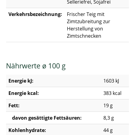
Selleriefrei, Sojafrei
Verkehrsbezeichnung:
Frischer Teig mit
Zimtzubreitung zur
Herstellung von
Zimtschnecken
Nährwerte ø 100 g
Energie kJ:
1603 kJ
Energie kcal:
383 kcal
Fett:
19 g
davon gesättigte Fettsäuren:
8,3 g
Kohlenhydrate:
44 g