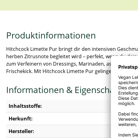
Produktinformationen
Hitchcock Limette Pur bringt dir den intensiven Geschmack
herben Zitrusnote begleitet wird – perfekt, wenn du dein
zum Verfeinern von Dressings, Marinaden, asiatischen G
Frischekick. Mit Hitchcock Limette Pur gelingen dir frisc
Informationen & Eigenschaften
Inhaltsstoffe:
100% Lime
Herkunft:
Deutschl
Hersteller:
Hitchock