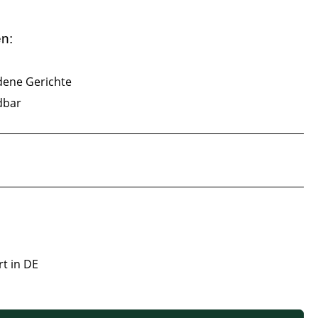
en:
dene Gerichte
dbar
rt in DE
 oder benutze die Schaltflächen um die Anzahl zu erhöhen oder zu