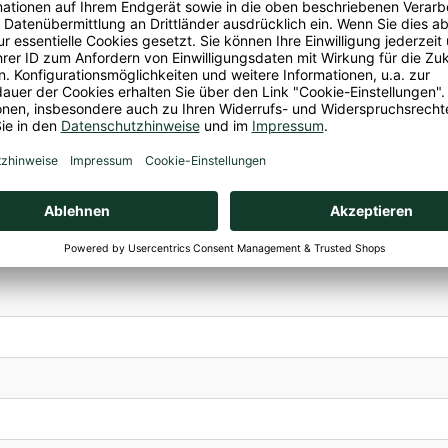
saft
ei, Glutenfrei, Selleriefrei, Sojafrei, Vegan
saft