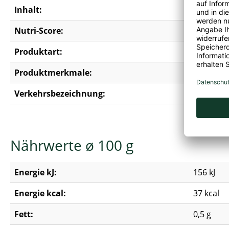
Inhalt:
0,66 kg
Nutri-Score:
A
Produktart:
Rosenko
Produktmerkmale:
Erdnussfr
Verkehrsbezeichnung:
Rosenkoh
Nährwerte ø 100 g
Energie kJ:
156 kJ
Energie kcal:
37 kcal
Fett:
0,5 g