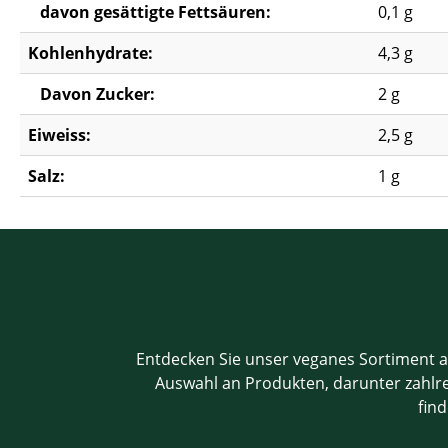
davon gesättigte Fettsäuren:
0,1 g
Kohlenhydrate:
4,3 g
Davon Zucker:
2 g
Eiweiss:
2,5 g
Salz:
1 g
Entdecken Sie unser veganes Sortiment a
Auswahl an Produkten, darunter zahlrei
find