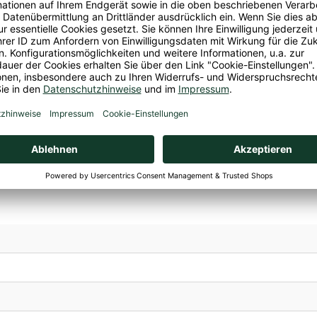
hl
ei, Selleriefrei, Sojafrei, Vegan
l handverlesen