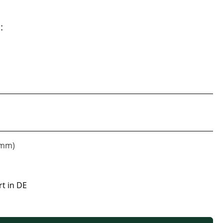
:
ramm)
rt in DE
 oder benutze die Schaltflächen um die Anzahl zu erhöhen oder zu