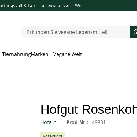
rtungsvoll & Fair
- Für eine bessere Welt
Tiernahrung
Marken
Vegane Welt
 Öffnen, Escape zum Schließen
Hofgut Rosenkoh
Hofgut
Prod-Nr.:
49831
Rosenkohl