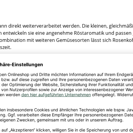
nn direkt weiterverarbeitet werden. Die kleinen, gleichmäßi
n entwickeln sie eine angenehme Röstaromatik und passen g
ombination mit weiteren Gemüsesorten lässt sich Rosenkohl 
zeit.
e Note des Rosenkohls, die durch das Garen abgerundet wird.
n sorgt er für einen aromatischen Kontrast und eine bissfe
, Wasser, Speisesalz, Säuerungsmittel: Citronensäure, Anti
Stollenwerk OHG, Am Roßpfad 2, 52399 Merzenich-Girbelsrat