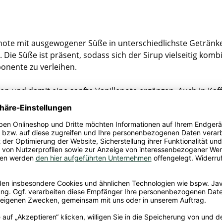
lenote mit ausgewogener Süße in unterschiedlichste Getränk
Die Süße ist präsent, sodass sich der Sirup vielseitig kombi
onente zu verleihen.
zen und damit eine sanfte Vanillenote ergänzen. Auch in Kaf
Dosierung, da Wärme Aromen schneller verflüchtigt. In Kom
er Süßspeisen – Monin Vanille Sirup bietet dir zahlreiche 