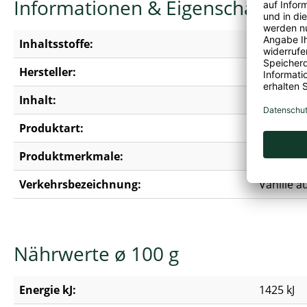
Informationen & Eigenschaften
Inhaltsstoffe:
Zucker, W
Hersteller:
Monin De
Inhalt:
0,25 l
Produktart:
Sirup
Produktmerkmale:
Erdnussfr
Verkehrsbezeichnung:
Vanille 
Nährwerte ø 100 g
Energie kJ:
1425 kJ