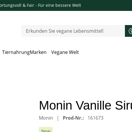
rtungsvoll & Fair
- Für eine bessere Welt
Tiernahrung
Marken
Vegane Welt
 Öffnen, Escape zum Schließen
Monin Vanille Si
Monin
Prod-Nr.:
161673
Sirup