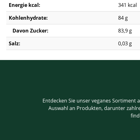
Energie kcal:
341 kcal
Kohlenhydrate:
84 g
Davon Zucker:
83,9 g
Salz:
0,03 g
Entdecken Sie unser veganes Sortiment a
Auswahl an Produkten, darunter zahlrei
find