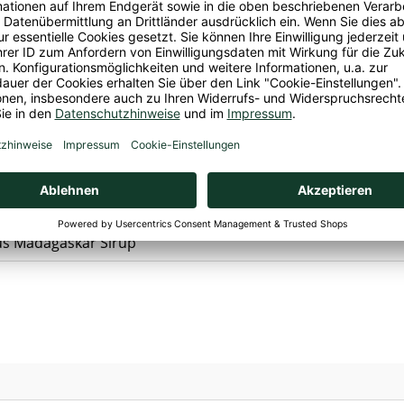
asser, natürliches Vanillearoma, Säuerungsmittel: Citrone
utschland GmbH, Plange Mühle 3, 40221 Düsseldorf, Deutsc
ei, Selleriefrei, Sojafrei, Vegan
aus Madagaskar Sirup