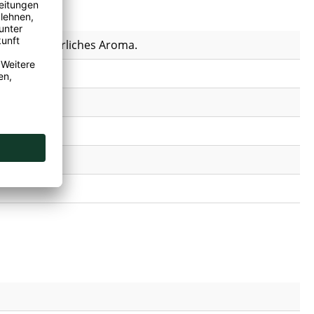
nsäure, natürliches Aroma.
hland, ,