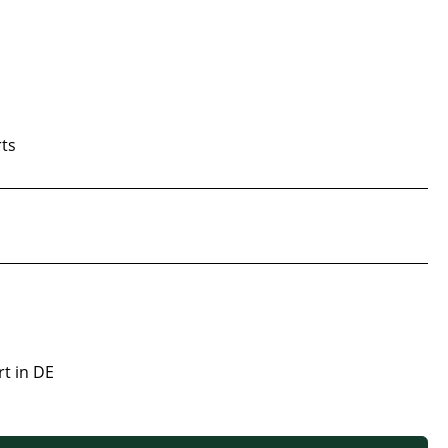
rts
rt in DE
 oder benutze die Schaltflächen um die Anzahl zu erhöhen oder zu