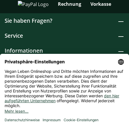
Rechnung
Vorkasse
Sie haben Fragen?
Service
Informationen
Lebensmittel
Drogerie
Weitere Kategorien
* Alle Preise inkl. gesetzl. Mehrwertsteuer zzgl.
Versandkosten
und ggf. Nachnahmegebühren, wenn nicht
anders angegeben. Bioprodukte im Bio-Kontrollverfahren bei
der ABCERT AG DE-ÖKO-006 |
Cookie-Einstellungen