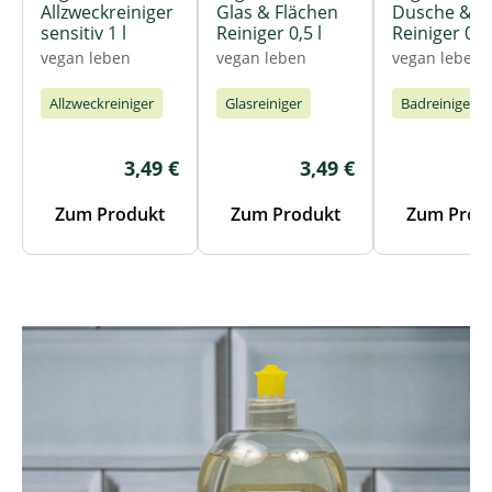
Allzweckreiniger
Glas & Flächen
Dusche & B
sensitiv 1 l
Reiniger 0,5 l
Reiniger 0,5 
vegan leben
vegan leben
vegan leben
Allzweckreiniger
Glasreiniger
Badreiniger
Regulärer Preis:
Regulärer Preis:
R
3,49 €
3,49 €
3
Zum Produkt
Zum Produkt
Zum Prod