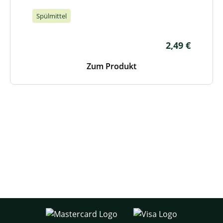
Spülmittel
Regulärer Pre
2,49 €
Zum Produkt