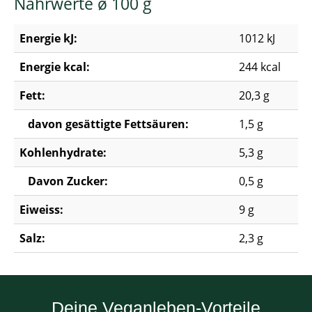
Nährwerte ø 100 g
Energie kJ:
1012 kJ
Energie kcal:
244 kcal
Fett:
20,3 g
davon gesättigte Fettsäuren:
1,5 g
Kohlenhydrate:
5,3 g
Davon Zucker:
0,5 g
Eiweiss:
9 g
Salz:
2,3 g
Deine Veganleben-Vorteile