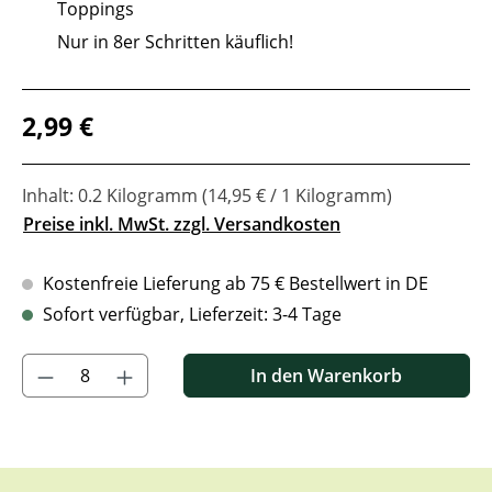
Toppings
Nur in 8er Schritten käuflich!
Regulärer Preis:
2,99 €
Inhalt:
0.2 Kilogramm
(14,95 € / 1 Kilogramm)
Preise inkl. MwSt. zzgl. Versandkosten
Kostenfreie Lieferung ab 75 € Bestellwert in DE
Sofort verfügbar, Lieferzeit: 3-4 Tage
Produkt Anzahl: Gib den gewünschten Wert ein oder benutze di
In den Warenkorb