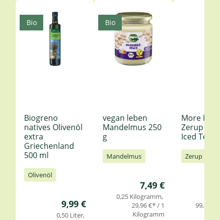
Produktgalerie überspringen
Bio
Bio
Biogreno
vegan leben
More Nutr
natives Olivenöl
Mandelmus 250
Zerup Le
extra
g
Iced Tea 6
Griechenland
500 ml
Mandelmus
Zerup
Olivenöl
Regulärer Preis:
7,49 €
0,25 Kilogramm
0,
Regulärer Preis:
9,99 €
29,96 €* / 1
99,85 €* 
Kilogramm
0,50 Liter