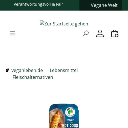
Persönliche Beratung
Vegane Welt
Zum Hauptinhalt springen
Zur Suche springen
Zur Hauptnavigation springen
Verwenden Sie die Pfeiltasten zur Navigation, Enter zum
veganleben.de
Lebensmittel
Fleischalternativen
Bildergalerie überspringen