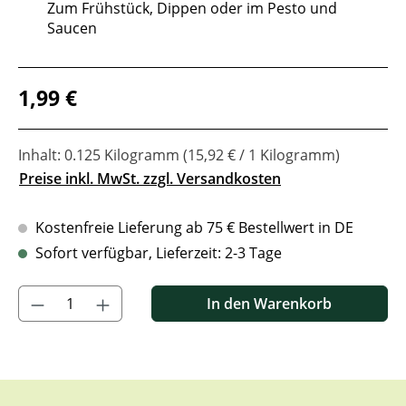
Zum Frühstück, Dippen oder im Pesto und
Saucen
Regulärer Preis:
1,99 €
Inhalt:
0.125 Kilogramm
(15,92 € / 1 Kilogramm)
Preise inkl. MwSt. zzgl. Versandkosten
Kostenfreie Lieferung ab 75 € Bestellwert in DE
Sofort verfügbar, Lieferzeit: 2-3 Tage
Produkt Anzahl: Gib den gewünschten Wert ein oder benutze di
In den Warenkorb