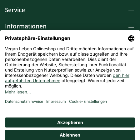
Service
Informationen
Lebensmittel
Drogerie
Weitere Kategorien
* Alle Preise inkl. gesetzl. Mehrwertsteuer zzgl.
Versandkosten
und ggf. Nachnahmegebühren, wenn nicht
anders angegeben. Bioprodukte im Bio-Kontrollverfahren bei
der ABCERT AG DE-ÖKO-006 |
Cookie-Einstellungen
** Kostenfreie Lieferung ab 75 € Bestellwert in DE (Gilt nicht
für Kühlprodukte).