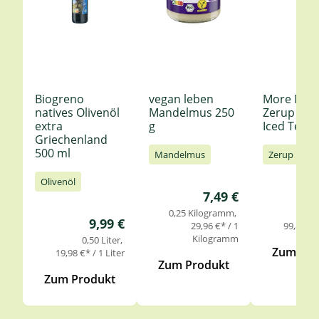
Biogreno
vegan leben
More Nutr
natives Olivenöl
Mandelmus 250
Zerup Le
extra
g
Iced Tea 6
Griechenland
500 ml
Mandelmus
Zerup
Olivenöl
Regulärer Preis:
7,49 €
0,25 Kilogramm
0,
Regulärer Preis:
9,99 €
29,96 €* / 1
99,85 €* 
Kilogramm
0,50 Liter
Zum Pro
19,98 €* / 1 Liter
Zum Produkt
Zum Produkt