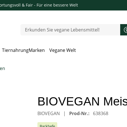
rtungsvoll & Fair
- Für eine bessere Welt
Tiernahrung
Marken
Vegane Welt
 Öffnen, Escape zum Schließen
ten
BIOVEGAN Meist
BIOVEGAN
Prod-Nr.:
638368
Backhefe