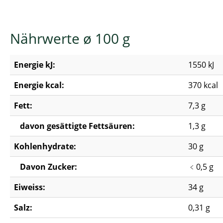
Nährwerte ø 100 g
Energie kJ:
1550 kJ
Energie kcal:
370 kcal
Fett:
7,3 g
davon gesättigte Fettsäuren:
1,3 g
Kohlenhydrate:
30 g
Davon Zucker:
﹤0,5 g
Eiweiss:
34 g
Salz:
0,31 g