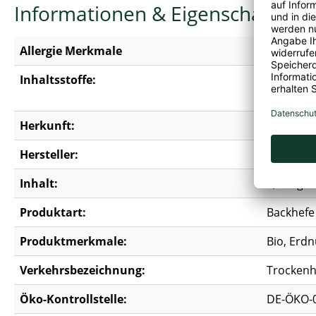
Informationen & Eigenschaften
Allergie Merkmale
Kann Sp
Inhaltsstoffe:
Frischhef
*aus kont
Herkunft:
EU-Landw
Hersteller:
Biovegan
Inhalt:
0,01 kg
Produktart:
Backhefe
Produktmerkmale:
Bio, Erdnu
Verkehrsbezeichnung:
Trockenh
Öko-Kontrollstelle:
DE-ÖKO-