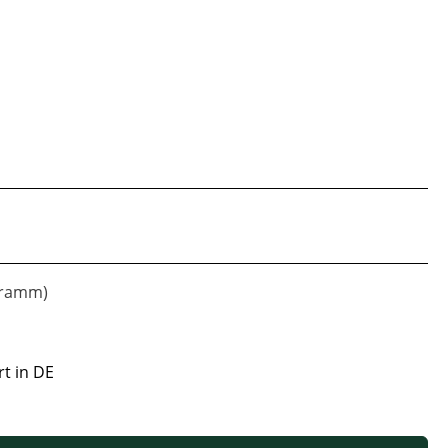
ogramm)
rt in DE
 oder benutze die Schaltflächen um die Anzahl zu erhöhen oder zu