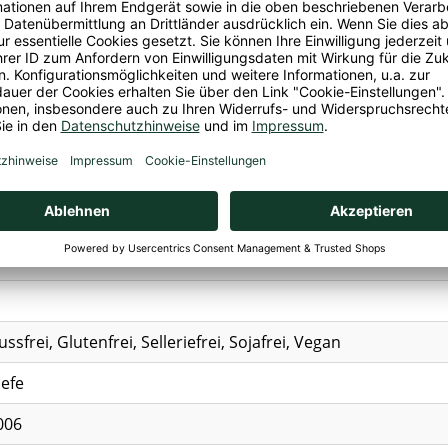
uren von
Soja, Lupinen und Schalenfrüchten
enthalten.
e getrocknet*.
rolliert biologischem Anbau.
irtschaft
 GmbH, Biovegan-llee 1, DE-56579 Bonefeld, ,
ssfrei, Glutenfrei, Selleriefrei, Sojafrei, Vegan
efe
006