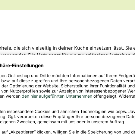
fe, die sich vielseitig in deiner Küche einsetzen lässt. Sie
n verwendet. Die Hefe sorgt für ein zuverlässiges Aufgehen 
influssen. Geschmacklich bleibt sie angenehm zurückhalten
Zöpfe, Schnecken oder Blechkuchen nutzen, ebenso für herzh
en Teigstruktur bei. Die Handhabung ist unkompliziert und 
rundlage für viele Backideen. Sie unterstützt dich dabei, u