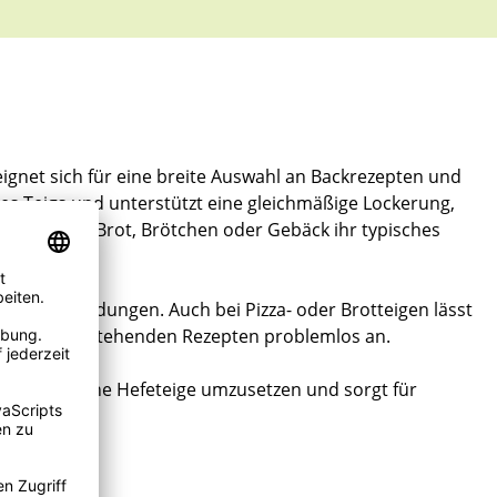
 eignet sich für eine breite Auswahl an Backrezepten und
des Teigs und unterstützt eine gleichmäßige Lockerung,
d, sodass Brot, Brötchen oder Gebäck ihr typisches
afte Anwendungen. Auch bei Pizza- oder Brotteigen lässt
passt sich bestehenden Rezepten problemlos an.
nterschiedliche Hefeteige umzusetzen und sorgt für