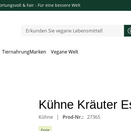
rtungsvoll & Fair
- Für eine bessere Welt
Tiernahrung
Marken
Vegane Welt
 Öffnen, Escape zum Schließen
Kühne Kräuter E
Kühne
Prod-Nr.:
27365
Essig