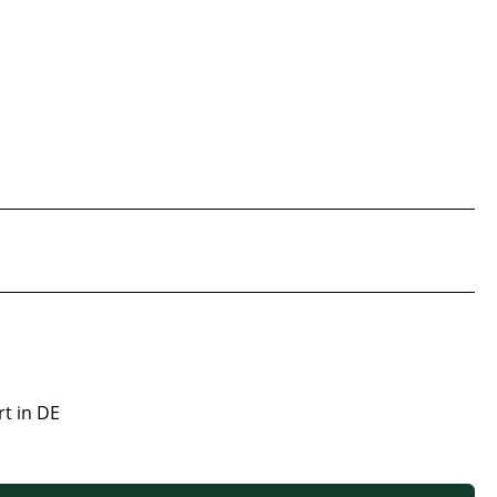
rt in DE
 oder benutze die Schaltflächen um die Anzahl zu erhöhen oder zu