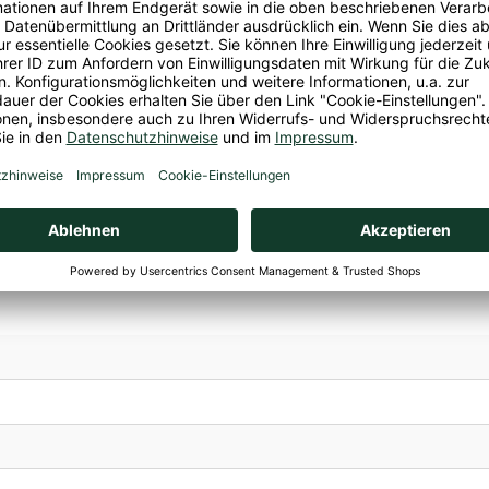
ne KG, 22761 Hamburg, ,
ei, Selleriefrei, Sojafrei, Vegan
ssig aus Branntwein und Weißwein, 5% Säure, biologisch 