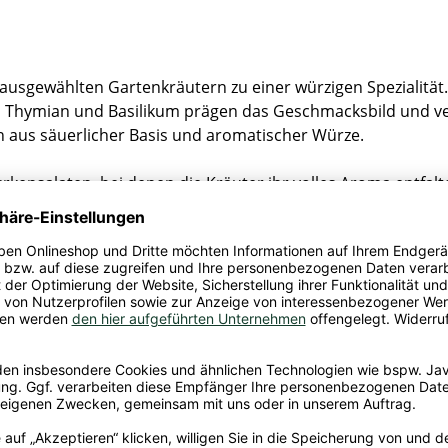
 ausgewählten Gartenkräutern zu einer würzigen Spezialität
 Thymian und Basilikum prägen das Geschmacksbild und ver
 aus säuerlicher Basis und aromatischer Würze.
kensalaten, bei denen die Kräuter ihr volles Aroma entfalt
st du mit dem Kräuter-Essig marinieren und so eine würzi
seitige Würzgrundlage in deine Küche, die Salaten und weit
nessig, Weißweinessig, Säureregulator: Natriumacetat, Salz
trakt. Pasteurisiert.