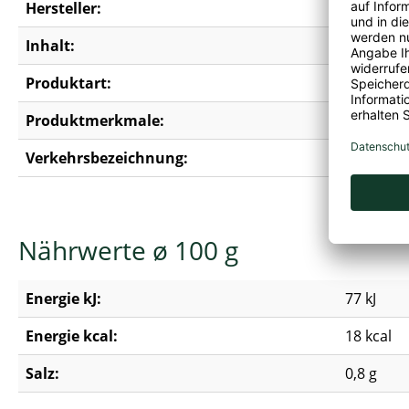
Hersteller:
Carl Küh
Inhalt:
0,50 l
Produktart:
Essig
Produktmerkmale:
Erdnussfr
Verkehrsbezeichnung:
Kräutere
Nährwerte ø 100 g
Energie kJ:
77 kJ
Energie kcal:
18 kcal
Salz:
0,8 g